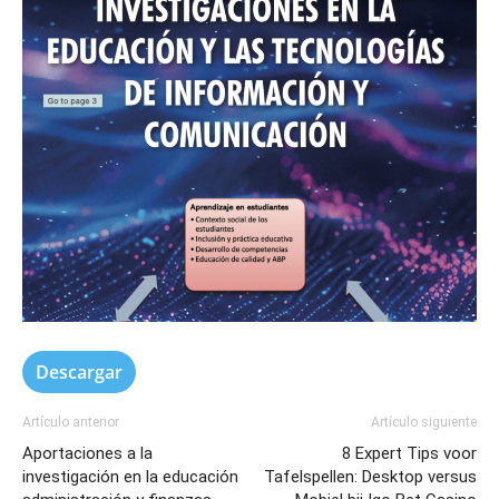
Descargar
Artículo anterior
Artículo siguiente
Aportaciones a la
8 Expert Tips voor
investigación en la educación
Tafelspellen: Desktop versus