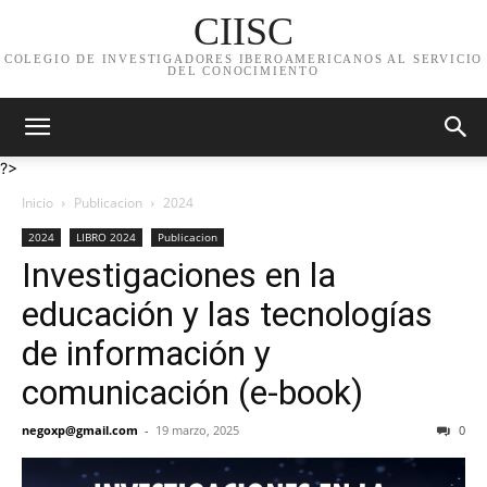
CIISC
COLEGIO DE INVESTIGADORES IBEROAMERICANOS AL SERVICIO
DEL CONOCIMIENTO
?>
Inicio
Publicacion
2024
Best AU Poker Sites
Old Casino in Australia
Tax-Free Pokies with
Bonus to Win
Best Australian Pokies Free Bonus
Top 100 Safe
2024
LIBRO 2024
Publicacion
Pokies
Slot Machines Companies in Australia
Good Pokies in
Investigaciones en la
Australia 2024
Online Casino Free Signup Bonus No Deposit
Required AU
Online Poker Apps Real Money AU
Top Winning Pokies
educación y las tecnologías
de información y
comunicación (e-book)
negoxp@gmail.com
-
19 marzo, 2025
0