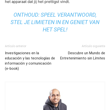
het apparaat dat jij het prettigst vindt.
ONTHOUD: SPEEL VERANTWOORD,
STEL JE LIMIETEN IN EN GENIET VAN
HET SPEL!
Artículo anterior
Artículo siguiente
Investigaciones en la
Descubre un Mundo de
educación y las tecnologías de
Entretenimiento sin Límites
información y comunicación
(e-book)