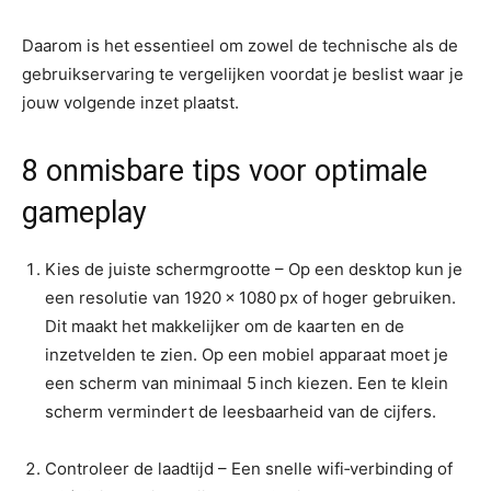
Daarom is het essentieel om zowel de technische als de
gebruikservaring te vergelijken voordat je beslist waar je
jouw volgende inzet plaatst.
8 onmisbare tips voor optimale
gameplay
Kies de juiste schermgrootte – Op een desktop kun je
een resolutie van 1920 × 1080 px of hoger gebruiken.
Dit maakt het makkelijker om de kaarten en de
inzetvelden te zien. Op een mobiel apparaat moet je
een scherm van minimaal 5 inch kiezen. Een te klein
scherm vermindert de leesbaarheid van de cijfers.
Controleer de laadtijd – Een snelle wifi‑verbinding of