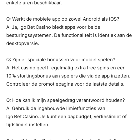
enkele uren beschikbaar.
Q: Werkt de mobiele app op zowel Android als iOS?
A: Ja, Igo Bet Casino biedt apps voor beide
besturingssystemen. De functionaliteit is identiek aan de
desktopversie.
Q: Zijn er speciale bonussen voor mobiel spelen?
A: Het casino geeft regelmatig extra free spins en een
10 % stortingsbonus aan spelers die via de app inzetten.
Controleer de promotiepagina voor de laatste details.
Q: Hoe kan ik mijn speelgedrag verantwoord houden?
A: Gebruik de ingebouwde limietfuncties van
Igo Bet Casino. Je kunt een dagbudget, verlieslimiet of
tijdslimiet instellen.