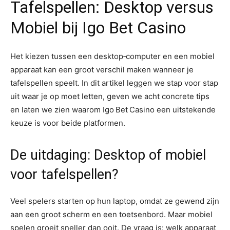
Tafelspellen: Desktop versus
Mobiel bij Igo Bet Casino
Het kiezen tussen een desktop‑computer en een mobiel
apparaat kan een groot verschil maken wanneer je
tafelspellen speelt. In dit artikel leggen we stap voor stap
uit waar je op moet letten, geven we acht concrete tips
en laten we zien waarom Igo Bet Casino een uitstekende
keuze is voor beide platformen.
De uitdaging: Desktop of mobiel
voor tafelspellen?
Veel spelers starten op hun laptop, omdat ze gewend zijn
aan een groot scherm en een toetsenbord. Maar mobiel
spelen groeit sneller dan ooit. De vraag is: welk apparaat