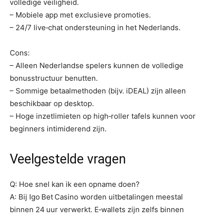
volledige veiligheid.
– Mobiele app met exclusieve promoties.
– 24/7 live‑chat ondersteuning in het Nederlands.
Cons:
– Alleen Nederlandse spelers kunnen de volledige
bonusstructuur benutten.
– Sommige betaalmethoden (bijv. iDEAL) zijn alleen
beschikbaar op desktop.
– Hoge inzetlimieten op high‑roller tafels kunnen voor
beginners intimiderend zijn.
Veelgestelde vragen
Q: Hoe snel kan ik een opname doen?
A: Bij Igo Bet Casino worden uitbetalingen meestal
binnen 24 uur verwerkt. E‑wallets zijn zelfs binnen