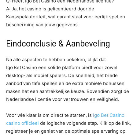
Q: Heeft Igo Bet Casino een Nederlandse licentie?
A: Ja, het casino is gelicentieerd door de
Kansspelautoriteit, wat garant staat voor eerlijk spel en
bescherming van jouw gegevens.
Eindconclusie & Aanbeveling
Na alle aspecten te hebben bekeken, blijkt dat
Igo Bet Casino een solide platform biedt voor zowel
desktop‑ als mobiel spelers. De snelheid, het brede
aanbod van tafelspellen en de extra mobiele bonussen
maken het een aantrekkelijke keuze. Bovendien zorgt de
Nederlandse licentie voor vertrouwen en veiligheid.
Voor wie klaar is om direct te starten, is
Igo Bet Casino
casino officieel
de logische volgende stap. Klik op de link,
registreer je en geniet van de optimale spelervaring op