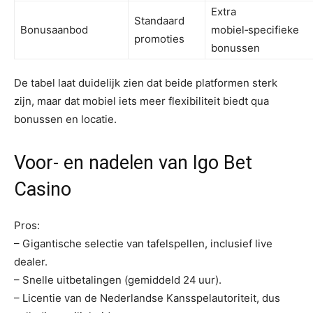
Extra
Standaard
Bonusaanbod
mobiel‑specifieke
promoties
bonussen
De tabel laat duidelijk zien dat beide platformen sterk
zijn, maar dat mobiel iets meer flexibiliteit biedt qua
bonussen en locatie.
Voor‑ en nadelen van Igo Bet
Casino
Pros:
– Gigantische selectie van tafelspellen, inclusief live
dealer.
– Snelle uitbetalingen (gemiddeld 24 uur).
– Licentie van de Nederlandse Kansspelautoriteit, dus