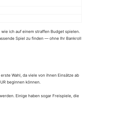
wie ich auf einem straffen Budget spielen.
 passende Spiel zu finden — ohne Ihr Bankroll
 erste Wahl, da viele von ihnen Einsätze ab
1 EUR beginnen können.
werden. Einige haben sogar Freispiele, die