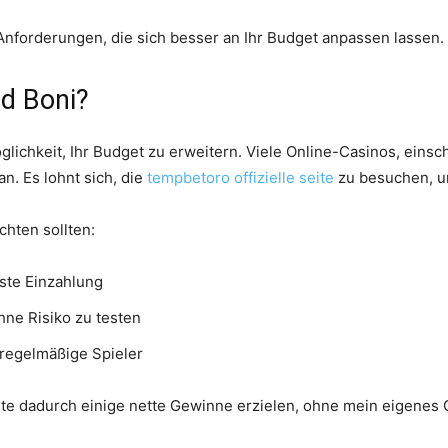
 Anforderungen, die sich besser an Ihr Budget anpassen lassen.
nd Boni?
glichkeit, Ihr Budget zu erweitern. Viele Online-Casinos, einsc
. Es lohnt sich, die
tempbetoro offizielle seite
zu besuchen, u
chten sollten:
ste Einzahlung
hne Risiko zu testen
regelmäßige Spieler
nte dadurch einige nette Gewinne erzielen, ohne mein eigenes 