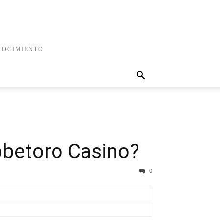
NOCIMIENTO
ot Machines Companies in Australia
Good Pokies in Australia 2024
pbetoro Casino?
0