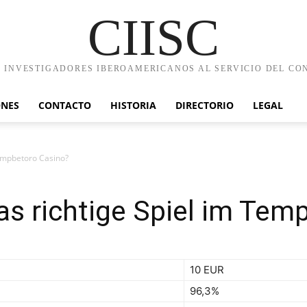
CIISC
E INVESTIGADORES IBEROAMERICANOS AL SERVICIO DEL CO
ONES
CONTACTO
HISTORIA
DIRECTORIO
LEGAL
nus to Win
Best Australian Pokies Free Bonus
Top 100 Safe Pokies
Sl
Tempbetoro Casino?
oker Apps Real Money AU
Top Winning Pokies
s richtige Spiel im Tem
10 EUR
96,3%