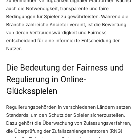
zunehmenden Verfügbarkeit digitaler Plattformen wächst
auch die Notwendigkeit, transparente und faire
Bedingungen für Spieler zu gewährleisten. Während die
Branche zahlreiche Anbieter vereint, ist die Bewertung
von deren Vertrauenswürdigkeit und Fairness
entscheidend für eine informierte Entscheidung der
Nutzer.
Die Bedeutung der Fairness und
Regulierung in Online-
Glücksspielen
Regulierungsbehörden in verschiedenen Ländern setzen
Standards, um den Schutz der Spieler sicherzustellen.
Dazu gehört die Überwachung von Zulassungsverfahren,
die Überprüfung der Zufallszahlengeneratoren (RNG)