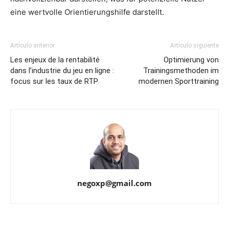
eine wertvolle Orientierungshilfe darstellt.
Artículo anterior
Artículo siguiente
Les enjeux de la rentabilité
Optimierung von
dans l’industrie du jeu en ligne :
Trainingsmethoden im
focus sur les taux de RTP
modernen Sporttraining
negoxp@gmail.com