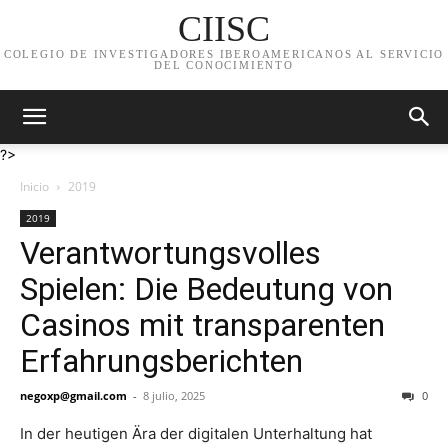
CIISC
COLEGIO DE INVESTIGADORES IBEROAMERICANOS AL SERVICIO
DEL CONOCIMIENTO
?>
Inicio
2019
Best AU Poker Sites
Old Casino in Australia
Tax-Free Pokies with
Bonus to Win
Best Australian Pokies Free Bonus
Top 100 Safe
2019
Pokies
Slot Machines Companies in Australia
Good Pokies in
Verantwortungsvolles
Australia 2024
Online Casino Free Signup Bonus No Deposit
Required AU
Online Poker Apps Real Money AU
Top Winning Pokies
Spielen: Die Bedeutung von
Casinos mit transparenten
Erfahrungsberichten
negoxp@gmail.com
-
8 julio, 2025
0
In der heutigen Ära der digitalen Unterhaltung hat