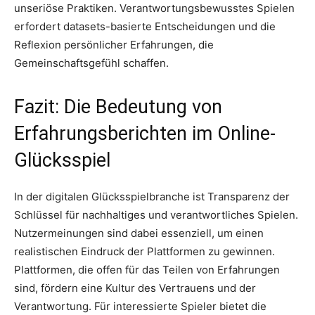
unseriöse Praktiken. Verantwortungsbewusstes Spielen
erfordert datasets-basierte Entscheidungen und die
Reflexion persönlicher Erfahrungen, die
Gemeinschaftsgefühl schaffen.
Fazit: Die Bedeutung von
Erfahrungsberichten im Online-
Glücksspiel
In der digitalen Glücksspielbranche ist Transparenz der
Schlüssel für nachhaltiges und verantwortliches Spielen.
Nutzermeinungen sind dabei essenziell, um einen
realistischen Eindruck der Plattformen zu gewinnen.
Plattformen, die offen für das Teilen von Erfahrungen
sind, fördern eine Kultur des Vertrauens und der
Verantwortung. Für interessierte Spieler bietet die