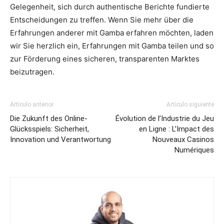
Gelegenheit, sich durch authentische Berichte fundierte
Entscheidungen zu treffen. Wenn Sie mehr über die
Erfahrungen anderer mit Gamba erfahren möchten, laden
wir Sie herzlich ein, Erfahrungen mit Gamba teilen und so
zur Förderung eines sicheren, transparenten Marktes
beizutragen.
Artículo anterior
Artículo siguiente
Die Zukunft des Online-
Évolution de l’Industrie du Jeu
Glücksspiels: Sicherheit,
en Ligne : L’Impact des
Innovation und Verantwortung
Nouveaux Casinos
Numériques