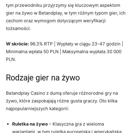
tym przewodniku przyjrzymy się kluczowym aspektom
gier na żywo w Betandplay, w tym różnym typom gier, ich
cechom oraz wymogom dotyczącym weryfikacji
tożsamości.
W skrócie:
96.3% RTP | Wypłaty w ciągu 23-47 godzin |
Minimalna wpłata 50 PLN | Maksymalna wypłata 30 000
PLN.
Rodzaje gier na żywo
Betandplay Casino z dumą oferuje różnorodne gry na
żywo, które zaspokajają różne gusta graczy. Oto kilka
najpopularniejszych kategorii:
Ruletka na żywo
– Klasyczna gra z wieloma
wariantami, w tym ruletka europejska i amerykańska.