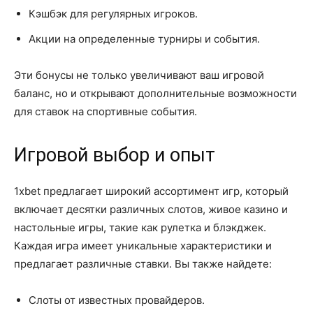
Кэшбэк для регулярных игроков.
Акции на определенные турниры и события.
Эти бонусы не только увеличивают ваш игровой
баланс, но и открывают дополнительные возможности
для ставок на спортивные события.
Игровой выбор и опыт
1xbet предлагает широкий ассортимент игр, который
включает десятки различных слотов, живое казино и
настольные игры, такие как рулетка и блэкджек.
Каждая игра имеет уникальные характеристики и
предлагает различные ставки. Вы также найдете:
Слоты от известных провайдеров.