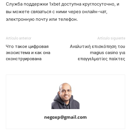
Служба поддержки 1xbet доступна круглосуточно, и
вы можете связаться с ними через онлайн-чат,
электронную почту или телефон.
Artículo anterior
Artículo siguiente
Что такое цифровая
Αναλυτική επισκόπηση του
экосистема и как она
magius casino για
сконструирована
επαγγελματίες παίκτες
negoxp@gmail.com