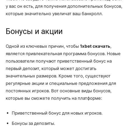
у вас он есть, для получения дополнительных бонусов,
которые значительно увеличат ваш банкролл.
Бонусы и акции
Одной из ключевых причин, чтобы
1xbet скачать
,
является привлекательная программа бонусов. Новые
пользователи получают приветственный бонус на
первый депозит, который может достигать
значительных размеров. Кроме того, существуют
регулярные акции и специальные предложения для
постоянных игроков. Вот основные виды бонусов,
которые вы сможете получить на платформе:
Приветственный бонус для новых игроков.
Бонусы за депозиты.