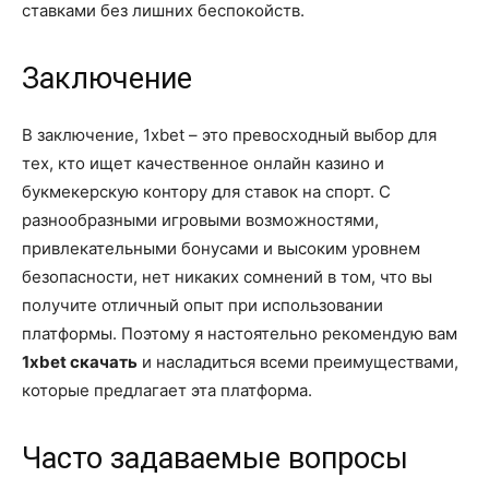
ставками без лишних беспокойств.
Заключение
В заключение, 1xbet – это превосходный выбор для
тех, кто ищет качественное онлайн казино и
букмекерскую контору для ставок на спорт. С
разнообразными игровыми возможностями,
привлекательными бонусами и высоким уровнем
безопасности, нет никаких сомнений в том, что вы
получите отличный опыт при использовании
платформы. Поэтому я настоятельно рекомендую вам
1xbet скачать
и насладиться всеми преимуществами,
которые предлагает эта платформа.
Часто задаваемые вопросы