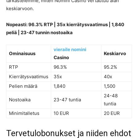
tarkastelemme, miten Nomini Casino vertautuu alan
keskiarvoon.
Nopeasti: 96.3% RTP | 35x kierrätysvaatimus | 1,840
peliä | 23-47 tunnin nostoaika
vieraile nomini
Ominaisuus
Keskiarvo
Casino
RTP
96.3%
95.2%
Kierrätysvaatimus
35x
40x
Pelien määrä
1,840
1,500
24-48
Nostoaika
23-47 tuntia
tuntia
Minimitalletus
10 EUR
20 EUR
Tervetulobonukset ja niiden ehdot