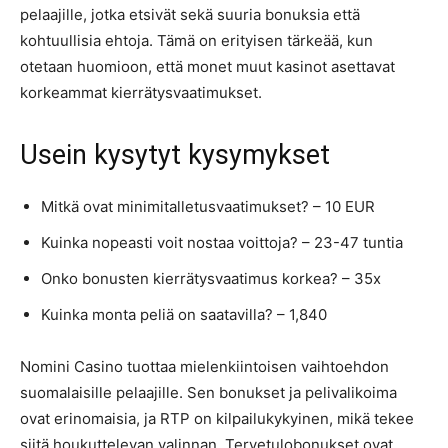
pelaajille, jotka etsivät sekä suuria bonuksia että
kohtuullisia ehtoja. Tämä on erityisen tärkeää, kun
otetaan huomioon, että monet muut kasinot asettavat
korkeammat kierrätysvaatimukset.
Usein kysytyt kysymykset
Mitkä ovat minimitalletusvaatimukset? – 10 EUR
Kuinka nopeasti voit nostaa voittoja? – 23-47 tuntia
Onko bonusten kierrätysvaatimus korkea? – 35x
Kuinka monta peliä on saatavilla? – 1,840
Nomini Casino tuottaa mielenkiintoisen vaihtoehdon
suomalaisille pelaajille. Sen bonukset ja pelivalikoima
ovat erinomaisia, ja RTP on kilpailukykyinen, mikä tekee
siitä houkuttelevan valinnan. Tervetulobonukset ovat