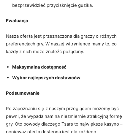
bezprzewidzieć przycisknięcie guzika.
Ewaluacja
Nasza oferta jest przeznaczona dla graczy o różnych
preferencjach gry. W naszej witrynience mamy to, co
każdy z nich może znaleźć pożądany.
Maksymalna dostępność
Wybór najlepszych dostawców
Podsumowanie
Po zapoznaniu się z naszym przeglądem możemy być
pewni, że wypada nam na niezmiernie atrakcyjną formę
gry. Oto powody dlaczego Tsars to największe kasyno –
ponieważ oferta dostępna jest dla każdego.