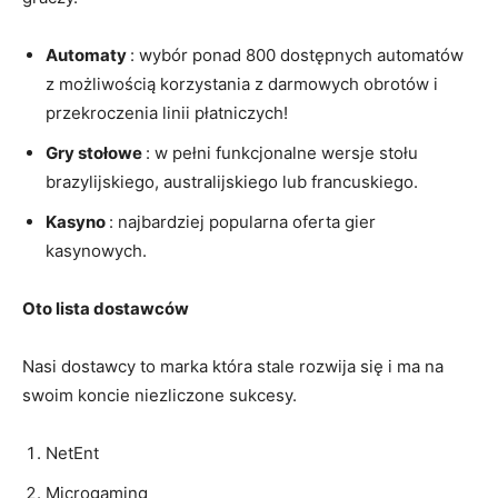
Automaty
: wybór ponad 800 dostępnych automatów
z możliwością korzystania z darmowych obrotów i
przekroczenia linii płatniczych!
Gry stołowe
: w pełni funkcjonalne wersje stołu
brazylijskiego, australijskiego lub francuskiego.
Kasyno
: najbardziej popularna oferta gier
kasynowych.
Oto lista dostawców
Nasi dostawcy to marka która stale rozwija się i ma na
swoim koncie niezliczone sukcesy.
NetEnt
Microgaming