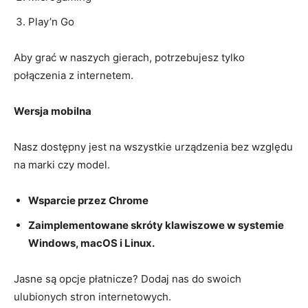
Play’n Go
Aby grać w naszych gierach, potrzebujesz tylko
połączenia z internetem.
Wersja mobilna
Nasz dostępny jest na wszystkie urządzenia bez względu
na marki czy model.
Wsparcie przez Chrome
Zaimplementowane skróty klawiszowe w systemie
Windows, macOS i Linux.
Jasne są opcje płatnicze? Dodaj nas do swoich
ulubionych stron internetowych.