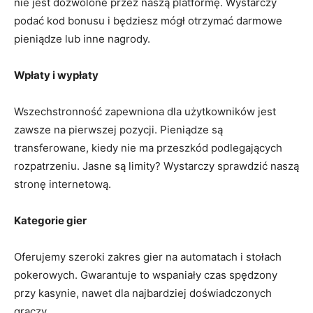
nie jest dozwolone przez naszą platformę. Wystarczy
podać kod bonusu i będziesz mógł otrzymać darmowe
pieniądze lub inne nagrody.
Wpłaty i wypłaty
Wszechstronność zapewniona dla użytkowników jest
zawsze na pierwszej pozycji. Pieniądze są
transferowane, kiedy nie ma przeszkód podlegających
rozpatrzeniu. Jasne są limity? Wystarczy sprawdzić naszą
stronę internetową.
Kategorie gier
Oferujemy szeroki zakres gier na automatach i stołach
pokerowych. Gwarantuje to wspaniały czas spędzony
przy kasynie, nawet dla najbardziej doświadczonych
graczy.