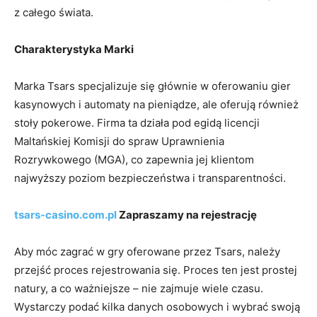
z całego świata.
Charakterystyka Marki
Marka Tsars specjalizuje się głównie w oferowaniu gier
kasynowych i automaty na pieniądze, ale oferują również
stoły pokerowe. Firma ta działa pod egidą licencji
Maltańskiej Komisji do spraw Uprawnienia
Rozrywkowego (MGA), co zapewnia jej klientom
najwyższy poziom bezpieczeństwa i transparentności.
tsars-casino.com.pl
Zapraszamy na rejestrację
Aby móc zagrać w gry oferowane przez Tsars, należy
przejść proces rejestrowania się. Proces ten jest prostej
natury, a co ważniejsze – nie zajmuje wiele czasu.
Wystarczy podać kilka danych osobowych i wybrać swoją