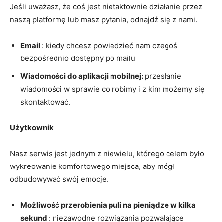
Jeśli uważasz, że coś jest nietaktownie działanie przez
naszą platformę lub masz pytania, odnajdź się z nami.
Email
: kiedy chcesz powiedzieć nam czegoś
bezpośrednio dostępny po mailu
Wiadomości do aplikacji mobilnej:
przesłanie
wiadomości w sprawie co robimy i z kim możemy się
skontaktować.
Użytkownik
Nasz serwis jest jednym z niewielu, którego celem było
wykreowanie komfortowego miejsca, aby mógł
odbudowywać swój emocje.
Możliwość przerobienia puli na pieniądze w kilka
sekund
: niezawodne rozwiązania pozwalające