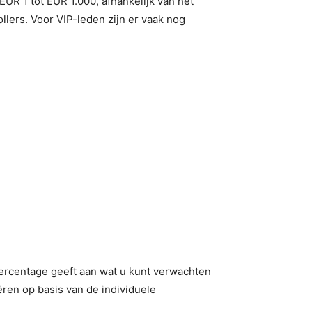
EUR 1 tot EUR 1.000, afhankelijk van het
llers. Voor VIP-leden zijn er vaak nog
percentage geeft aan wat u kunt verwachten
ëren op basis van de individuele