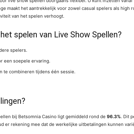
oor live show spellen doorgaans flexibel. U kunt inzetten vanaf 
ge maakt het aantrekkelijk voor zowel casual spelers als high ro
viteit van het spelen verhoogt.
 het spelen van Live Show Spellen?
dere spelers.
r een soepele ervaring.
n te combineren tijdens één sessie.
alingen?
pellen bij Betsomnia Casino ligt gemiddeld rond de
96.3%
. Dit 
ud er rekening mee dat de werkelijke uitbetalingen kunnen vari