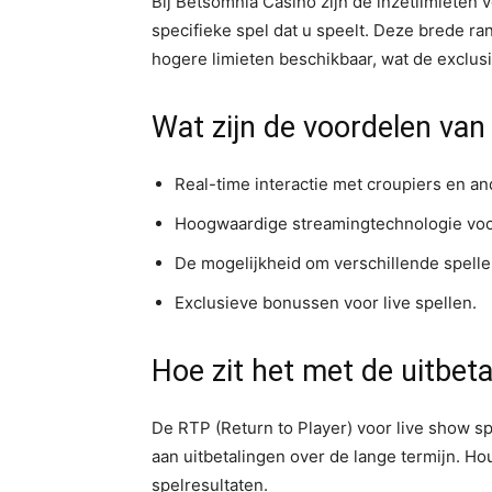
Bij Betsomnia Casino zijn de inzetlimieten v
specifieke spel dat u speelt. Deze brede ran
hogere limieten beschikbaar, wat de exclusi
Wat zijn de voordelen van
Real-time interactie met croupiers en an
Hoogwaardige streamingtechnologie voo
De mogelijkheid om verschillende spelle
Exclusieve bonussen voor live spellen.
Hoe zit het met de uitbet
De RTP (Return to Player) voor live show s
aan uitbetalingen over de lange termijn. Ho
spelresultaten.