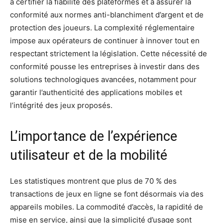
à certifier la fiabilité des plateformes et à assurer la
conformité aux normes anti-blanchiment d’argent et de
protection des joueurs. La complexité réglementaire
impose aux opérateurs de continuer à innover tout en
respectant strictement la législation. Cette nécessité de
conformité pousse les entreprises à investir dans des
solutions technologiques avancées, notamment pour
garantir l’authenticité des applications mobiles et
l’intégrité des jeux proposés.
L’importance de l’expérience
utilisateur et de la mobilité
Les statistiques montrent que plus de 70 % des
transactions de jeux en ligne se font désormais via des
appareils mobiles. La commodité d’accès, la rapidité de
mise en service, ainsi que la simplicité d’usage sont