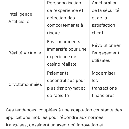
Personnalisation
Amélioration
de l’expérience et
de la sécurité
Intelligence
détection des
et de la
Artificielle
comportements à
satisfaction
risque
client
Environnements
Révolutionner
immersifs pour une
Réalité Virtuelle
l’engagement
expérience de
utilisateur
casino réaliste
Paiements
Moderniser
décentralisés pour
les
Cryptomonnaies
plus d’anonymat et
transactions
de rapidité
financières
Ces tendances, couplées à une adaptation constante des
applications mobiles pour répondre aux normes
françaises, dessinent un avenir où innovation et