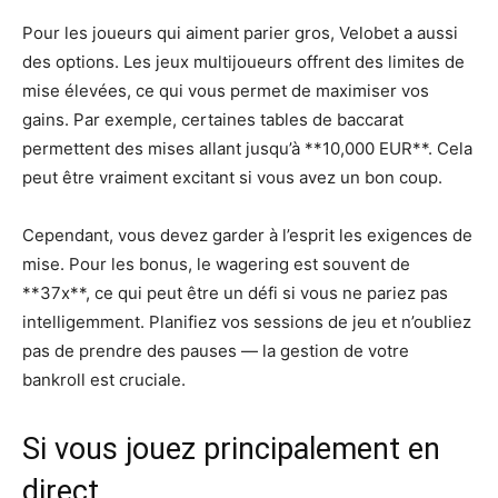
Pour les joueurs qui aiment parier gros, Velobet a aussi
des options. Les jeux multijoueurs offrent des limites de
mise élevées, ce qui vous permet de maximiser vos
gains. Par exemple, certaines tables de baccarat
permettent des mises allant jusqu’à **10,000 EUR**. Cela
peut être vraiment excitant si vous avez un bon coup.
Cependant, vous devez garder à l’esprit les exigences de
mise. Pour les bonus, le wagering est souvent de
**37x**, ce qui peut être un défi si vous ne pariez pas
intelligemment. Planifiez vos sessions de jeu et n’oubliez
pas de prendre des pauses — la gestion de votre
bankroll est cruciale.
Si vous jouez principalement en
direct…