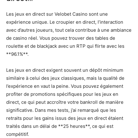
Les jeux en direct sur Velobet Casino sont une
expérience unique. Le croupier en direct, l’interaction
avec d’autres joueurs, tout cela contribue à une ambiance
de casino réel. Vous pouvez trouver des tables de
roulette et de blackjack avec un RTP qui flirte avec les
**96.1%**.
Les jeux en direct exigent souvent un dépôt minimum
similaire à celui des jeux classiques, mais la qualité de
l’expérience en vaut la peine. Vous pouvez également
profiter de promotions spécifiques pour les jeux en
direct, ce qui peut accroître votre bankroll de manière
significative. Dans mes tests, j’ai remarqué que les
retraits pour les gains issus des jeux en direct étaient
traités dans un délai de **25 heures**, ce qui est
compétitif.