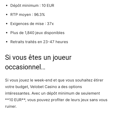
Dépôt minimum : 10 EUR
RTP moyen : 96.3%
Exigences de mise : 37x
Plus de 1,840 jeux disponibles
Retraits traités en 23-47 heures
Si vous êtes un joueur
occasionnel…
Si vous jouez le week-end et que vous souhaitez étirer
votre budget, Velobet Casino a des options
intéressantes. Avec un dépôt minimum de seulement
**10 EUR**, vous pouvez profiter de leurs jeux sans vous
ruiner.