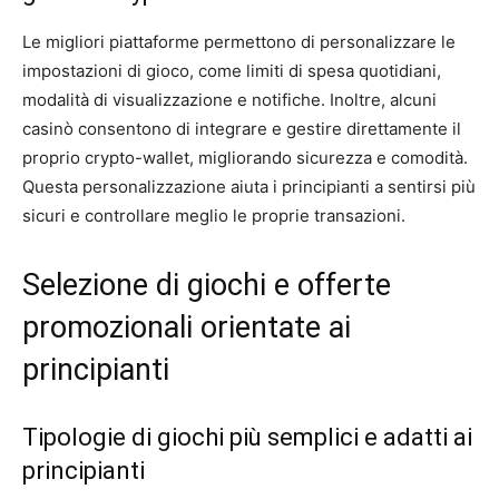
Le migliori piattaforme permettono di personalizzare le
impostazioni di gioco, come limiti di spesa quotidiani,
modalità di visualizzazione e notifiche. Inoltre, alcuni
casinò consentono di integrare e gestire direttamente il
proprio crypto-wallet, migliorando sicurezza e comodità.
Questa personalizzazione aiuta i principianti a sentirsi più
sicuri e controllare meglio le proprie transazioni.
Selezione di giochi e offerte
promozionali orientate ai
principianti
Tipologie di giochi più semplici e adatti ai
principianti