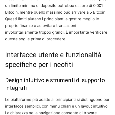
un limite minimo di deposito potrebbe essere di 0,001
Bitcoin, mentre quello massimo può arrivare a 5 Bitcoin.
Questi limiti aiutano i principianti a gestire meglio le
proprie finanze e ad evitare transazioni
involontariamente troppo grandi. È importante verificare
queste soglie prima di procedere.
Interfacce utente e funzionalità
specifiche per i neofiti
Design intuitivo e strumenti di supporto
integrati
Le piattaforme più adatte ai principianti si distinguono per
interfacce semplici, con menu chiari e un layout intuitivo.
La chiarezza nella navigazione consente di trovare