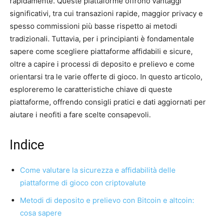
rapidamente. Queste piattaforme offrono vantaggi
significativi, tra cui transazioni rapide, maggior privacy e
spesso commissioni più basse rispetto ai metodi
tradizionali. Tuttavia, per i principianti è fondamentale
sapere come scegliere piattaforme affidabili e sicure,
oltre a capire i processi di deposito e prelievo e come
orientarsi tra le varie offerte di gioco. In questo articolo,
esploreremo le caratteristiche chiave di queste
piattaforme, offrendo consigli pratici e dati aggiornati per
aiutare i neofiti a fare scelte consapevoli.
Indice
Come valutare la sicurezza e affidabilità delle
piattaforme di gioco con criptovalute
Metodi di deposito e prelievo con Bitcoin e altcoin:
cosa sapere