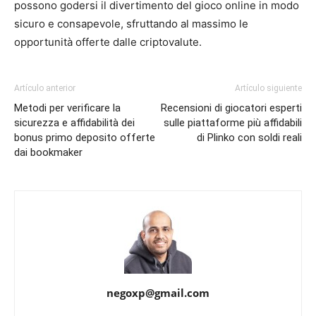
possono godersi il divertimento del gioco online in modo
sicuro e consapevole, sfruttando al massimo le
opportunità offerte dalle criptovalute.
Artículo anterior
Artículo siguiente
Metodi per verificare la
Recensioni di giocatori esperti
sicurezza e affidabilità dei
sulle piattaforme più affidabili
bonus primo deposito offerte
di Plinko con soldi reali
dai bookmaker
negoxp@gmail.com