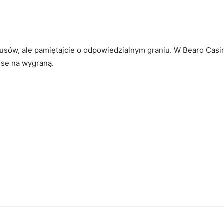
sów, ale pamiętajcie o odpowiedzialnym graniu. W Bearo Casin
nse na wygraną.