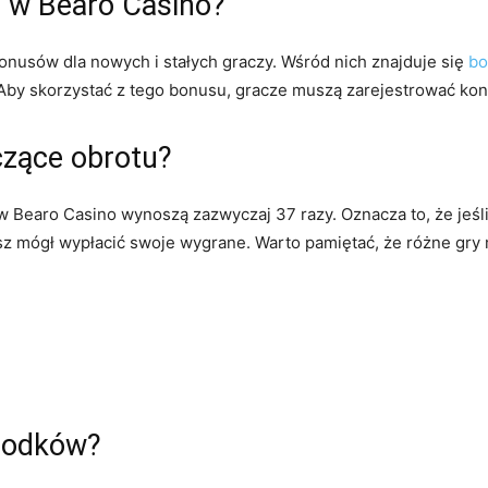
y w Bearo Casino?
onusów dla nowych i stałych graczy. Wśród nich znajduje się
bo
by skorzystać z tego bonusu, gracze muszą zarejestrować kont
czące obrotu?
Bearo Casino wynoszą zazwyczaj 37 razy. Oznacza to, że jeśl
z mógł wypłacić swoje wygrane. Warto pamiętać, że różne gry
środków?