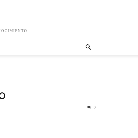
NOCIMIENTO
ot Machines Companies in Australia
Good Pokies in Australia 2024
o
0