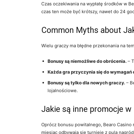
Czas oczekiwania na wypłatę środków w Bea
czas ten może być krótszy, nawet do 24 go
Common Myths about Jak
Wielu graczy ma błędne przekonania na tem
Bonusy są niemożliwe do obrócenia.
– T
Każda gra przyczynia się do wymagań 
Bonusy są tylko dla nowych graczy.
– Be
lojalnościowe.
Jakie są inne promocje w
Oprócz bonusu powitalnego, Bearo Casino re
miesiąc odbywają się turnieje z pulą nagr