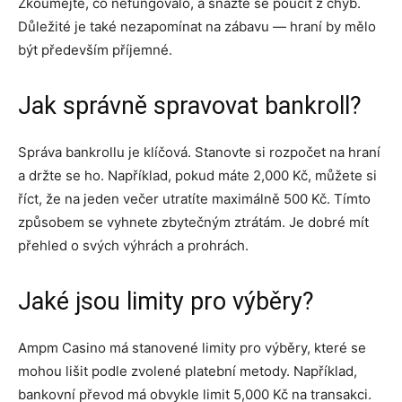
Zkoumejte, co nefungovalo, a snažte se poučit z chyb.
Důležité je také nezapomínat na zábavu — hraní by mělo
být především příjemné.
Jak správně spravovat bankroll?
Správa bankrollu je klíčová. Stanovte si rozpočet na hraní
a držte se ho. Například, pokud máte 2,000 Kč, můžete si
říct, že na jeden večer utratíte maximálně 500 Kč. Tímto
způsobem se vyhnete zbytečným ztrátám. Je dobré mít
přehled o svých výhrách a prohrách.
Jaké jsou limity pro výběry?
Ampm Casino má stanovené limity pro výběry, které se
mohou lišit podle zvolené platební metody. Například,
bankovní převod má obvykle limit 5,000 Kč na transakci.