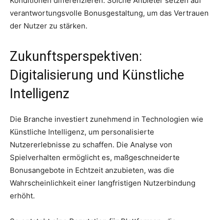
Konditionen differenzieren. Solche Anbieter setzen auf
verantwortungsvolle Bonusgestaltung, um das Vertrauen
der Nutzer zu stärken.
Zukunftsperspektiven:
Digitalisierung und Künstliche
Intelligenz
Die Branche investiert zunehmend in Technologien wie
Künstliche Intelligenz, um personalisierte
Nutzererlebnisse zu schaffen. Die Analyse von
Spielverhalten ermöglicht es, maßgeschneiderte
Bonusangebote in Echtzeit anzubieten, was die
Wahrscheinlichkeit einer langfristigen Nutzerbindung
erhöht.