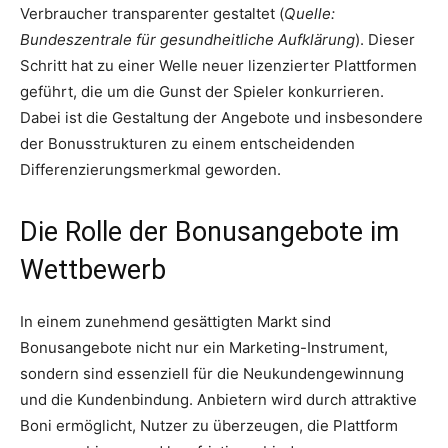
Verbraucher transparenter gestaltet (
Quelle:
Bundeszentrale für gesundheitliche Aufklärung
). Dieser
Schritt hat zu einer Welle neuer lizenzierter Plattformen
geführt, die um die Gunst der Spieler konkurrieren.
Dabei ist die Gestaltung der Angebote und insbesondere
der Bonusstrukturen zu einem entscheidenden
Differenzierungsmerkmal geworden.
Die Rolle der Bonusangebote im
Wettbewerb
In einem zunehmend gesättigten Markt sind
Bonusangebote nicht nur ein Marketing-Instrument,
sondern sind essenziell für die Neukundengewinnung
und die Kundenbindung. Anbietern wird durch attraktive
Boni ermöglicht, Nutzer zu überzeugen, die Plattform