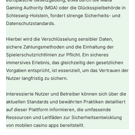
Gaming Authority (MGA) oder die Glücksspielbehörde in
Schleswig-Holstein, fordert strenge Sicherheits- und
Datenschutzstandards.
Hierbei wird die Verschlüsselung sensibler Daten,
sichere Zahlungsmethoden und die Einhaltung der
Spielerschutzrichtlinien zur Pflicht. Ein sicheres
immersives Erlebnis, das gleichzeitig den gesetzlichen
Vorgaben entspricht, ist essenziell, um das Vertrauen der
Nutzer langfristig zu sichern.
Interessierte Nutzer und Betreiber können sich über die
aktuellen Standards und bewährten Praktiken detailliert
auf dieser Plattform informieren, die umfassende
Ressourcen und Leitfäden zur Sicherheitsentwicklung
von mobilen casino apps bereitstellt.