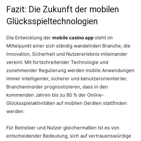
Fazit: Die Zukunft der mobilen
Glücksspieltechnologien
Die Entwicklung der
mobile casino app
steht im
Mittelpunkt einer sich ständig wandelnden Branche, die
Innovation, Sicherheit und Nutzererlebnis miteinander
vereint. Mit fortschreitender Technologie und
zunehmender Regulierung werden mobile Anwendungen
immer intelligenter, sicherer und benutzerorientierter.
Brancheninsider prognostizieren, dass in den
kommenden Jahren bis zu 80 % der Online-
Glücksspielaktivitäten auf mobilen Geräten stattfinden
werden.
Für Betreiber und Nutzer gleichermaßen ist es von
entscheidender Bedeutung, sich auf vertrauenswürdige