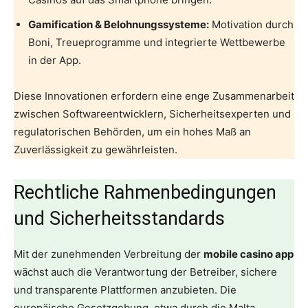
Gamification & Belohnungssysteme:
Motivation durch
Boni, Treueprogramme und integrierte Wettbewerbe
in der App.
Diese Innovationen erfordern eine enge Zusammenarbeit
zwischen Softwareentwicklern, Sicherheitsexperten und
regulatorischen Behörden, um ein hohes Maß an
Zuverlässigkeit zu gewährleisten.
Rechtliche Rahmenbedingungen
und Sicherheitsstandards
Mit der zunehmenden Verbreitung der
mobile casino app
wächst auch die Verantwortung der Betreiber, sichere
und transparente Plattformen anzubieten. Die
europäische Gesetzgebung, etwa durch die Malta