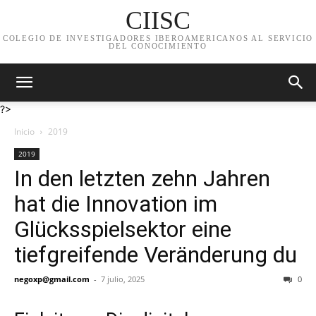
CIISC
COLEGIO DE INVESTIGADORES IBEROAMERICANOS AL SERVICIO
DEL CONOCIMIENTO
?>
Inicio
2019
Best AU Poker Sites
Old Casino in Australia
Tax-Free Pokies with
Bonus to Win
Best Australian Pokies Free Bonus
Top 100 Safe
2019
Pokies
Slot Machines Companies in Australia
Good Pokies in
In den letzten zehn Jahren
Australia 2024
Online Casino Free Signup Bonus No Deposit
Required AU
Online Poker Apps Real Money AU
Top Winning Pokies
hat die Innovation im
Glücksspielsektor eine
tiefgreifende Veränderung du
negoxp@gmail.com
-
7 julio, 2025
0