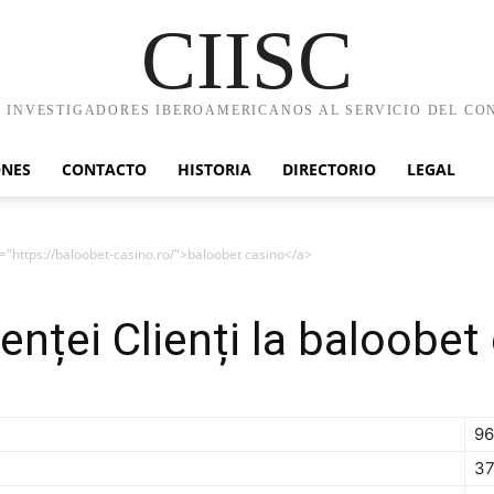
CIISC
E INVESTIGADORES IBEROAMERICANOS AL SERVICIO DEL CO
ONES
CONTACTO
HISTORIA
DIRECTORIO
LEGAL
nus to Win
Best Australian Pokies Free Bonus
Top 100 Safe Pokies
Sl
ef="https://baloobet-casino.ro/">baloobet casino</a>
oker Apps Real Money AU
Top Winning Pokies
nței Clienți la
baloobet 
96
37