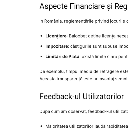
Aspecte Financiare și Reg
În România, reglementările privind jocurile 
Licențiere
: Baloobet deține licența nec
Impozitare
: câștigurile sunt supuse impo
Limitări de Plată
: există limite clare pen
De exemplu, timpul mediu de retragere este 
Aceasta transparență este un avantaj semnific
Feedback-ul Utilizatorilor
După cum am observat, feedback-ul utilizatori
Majoritatea utilizatorilor laudă rapiditat