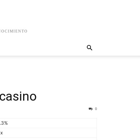
NOCIMIENTO
ot Machines Companies in Australia
Good Pokies in Australia 2024
casino
0
.3%
x