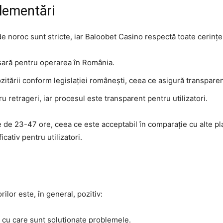
lementări
de noroc sunt stricte, iar Baloobet Casino respectă toate cerin
esară pentru operarea în România.
zitării conform legislației românești, ceea ce asigură transparen
tru retrageri, iar procesul este transparent pentru utilizatori.
de 23-47 ore, ceea ce este acceptabil în comparație cu alte pla
ativ pentru utilizatori.
lor este, în general, pozitiv:
ea cu care sunt soluționate problemele.