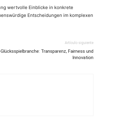
ng wertvolle Einblicke in konkrete
trauenswürdige Entscheidungen im komplexen
Artículo siguiente
-Glücksspielbranche: Transparenz, Fairness und
Innovation