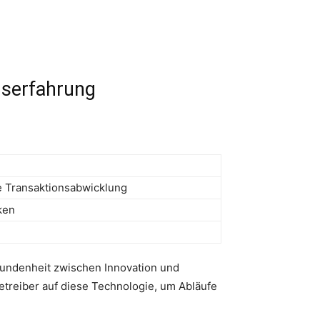
gserfahrung
e Transaktionsabwicklung
ken
rbundenheit zwischen Innovation und
treiber auf diese Technologie, um Abläufe