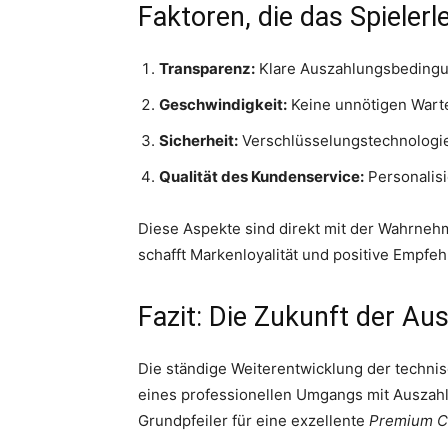
Faktoren, die das Spieler
Transparenz:
Klare Auszahlungsbedingun
Geschwindigkeit:
Keine unnötigen Wart
Sicherheit:
Verschlüsselungstechnologie
Qualität des Kundenservice:
Personalisi
Diese Aspekte sind direkt mit der Wahrnehm
schafft Markenloyalität und positive Empfe
Fazit: Die Zukunft der A
Die ständige Weiterentwicklung der technis
eines professionellen Umgangs mit Auszahl
Grundpfeiler für eine exzellente
Premium C