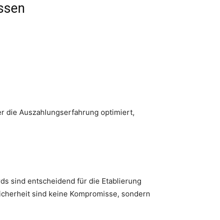
ussen
er die Auszahlungserfahrung optimiert,
ds sind entscheidend für die Etablierung
icherheit sind keine Kompromisse, sondern