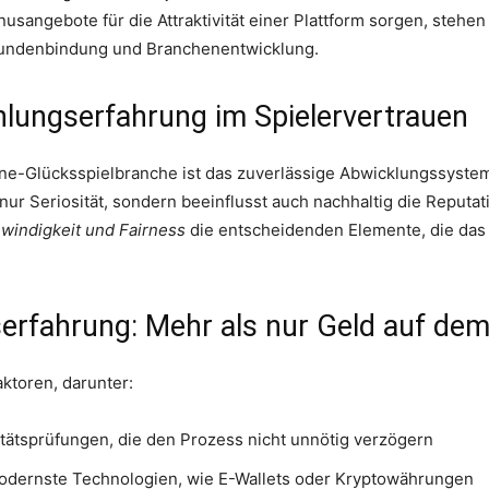
usangebote für die Attraktivität einer Plattform sorgen, stehe
 Kundenbindung und Branchenentwicklung.
lungserfahrung im Spielervertrauen
ine-Glücksspielbranche ist das zuverlässige Abwicklungssystem
 nur Seriosität, sondern beeinflusst auch nachhaltig die Reputa
windigkeit und Fairness
die entscheidenden Elemente, die da
erfahrung: Mehr als nur Geld auf de
ktoren, darunter:
titätsprüfungen, die den Prozess nicht unnötig verzögern
 modernste Technologien, wie E-Wallets oder Kryptowährungen