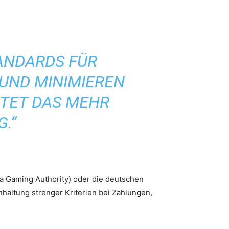
ANDARDS FÜR
UND MINIMIEREN
UTET DAS MEHR
.“
a Gaming Authority) oder die deutschen
haltung strenger Kriterien bei Zahlungen,