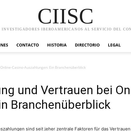
CIISC
E INVESTIGADORES IBEROAMERICANOS AL SERVICIO DEL CO
ONES
CONTACTO
HISTORIA
DIRECTORIO
LEGAL
nus to Win
Best Australian Pokies Free Bonus
Top 100 Safe Pokies
Sl
 Online-Casino-Auszahlungen: Ein Branchenüberblick
oker Apps Real Money AU
Top Winning Pokies
ng und Vertrauen bei Onl
in Branchenüberblick
uszahlungen sind seit jeher zentrale Faktoren für das Vertraue