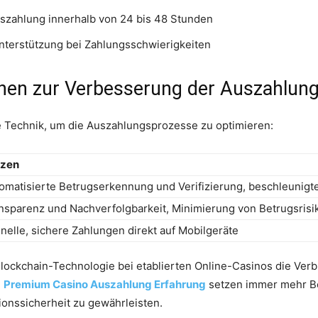
szahlung innerhalb von 24 bis 48 Stunden
terstützung bei Zahlungsschwierigkeiten
onen zur Verbesserung der Auszahlun
e Technik, um die Auszahlungsprozesse zu optimieren:
tzen
omatisierte Betrugserkennung und Verifizierung, beschleunigt
nsparenz und Nachverfolgbarkeit, Minimierung von Betrugsrisi
nelle, sichere Zahlungen direkt auf Mobilgeräte
 Blockchain-Technologie bei etablierten Online-Casinos die Ve
n
Premium Casino Auszahlung Erfahrung
setzen immer mehr Be
ionssicherheit zu gewährleisten.