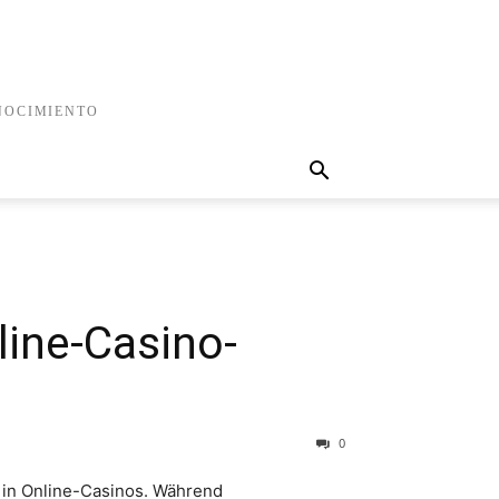
NOCIMIENTO
ot Machines Companies in Australia
Good Pokies in Australia 2024
ine-Casino-
0
n in Online-Casinos. Während