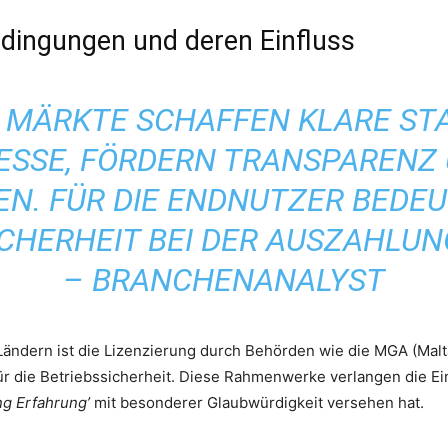
dingungen und deren Einfluss
E MÄRKTE SCHAFFEN KLARE ST
SSE, FÖRDERN TRANSPARENZ 
EN. FÜR DIE ENDNUTZER BEDE
ICHERHEIT BEI DER AUSZAHLUNG
– BRANCHENANALYST
ändern ist die Lizenzierung durch Behörden wie die MGA (Malt
r die Betriebssicherheit. Diese Rahmenwerke verlangen die Ein
g Erfahrung’
mit besonderer Glaubwürdigkeit versehen hat.