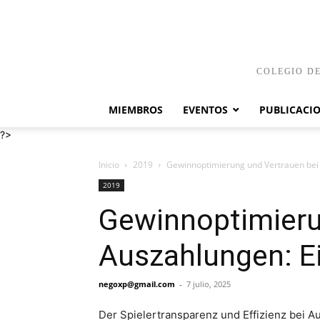
COLEGIO D
MIEMBROS
EVENTOS
PUBLICACI
?>
Best AU Poker Sites
Old Casino in Australia
Tax-Free Pokies with Bo
Inicio
2019
Gewinnoptimierung und Vertrauen bei
Online Casino Free Signup Bonus No Deposit Required AU
Online P
2019
Gewinnoptimieru
Auszahlungen: E
negoxp@gmail.com
-
7 julio, 2025
Der Spielertransparenz und Effizienz bei A