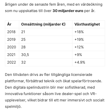
årligen under de senaste fem åren, med en värdeökning
som nu uppskattas till över
30 miljarder euro
per år.
År
Omsättning (miljarder €)
Växthastighet
2018
21
+18%
2019
25
+19%
2020
28
+12%
2021
30,5
+9%
2022
32
+4.9%
Den tillväxten drivs av fler tillgängliga licensierade
plattformar, förbättrad teknik och ökat spelarförtroende.
Den digitala spelindustrin blir mer sofistikerad, med
innovativa funktioner såsom live dealer-spel och VR-
upplevelser, vilket bidrar till ett mer immersivt och socialt
spelmiljö.