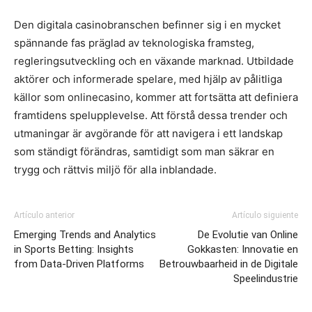
Den digitala casinobranschen befinner sig i en mycket
spännande fas präglad av teknologiska framsteg,
regleringsutveckling och en växande marknad. Utbildade
aktörer och informerade spelare, med hjälp av pålitliga
källor som onlinecasino, kommer att fortsätta att definiera
framtidens spelupplevelse. Att förstå dessa trender och
utmaningar är avgörande för att navigera i ett landskap
som ständigt förändras, samtidigt som man säkrar en
trygg och rättvis miljö för alla inblandade.
Artículo anterior
Artículo siguiente
Emerging Trends and Analytics
De Evolutie van Online
in Sports Betting: Insights
Gokkasten: Innovatie en
from Data-Driven Platforms
Betrouwbaarheid in de Digitale
Speelindustrie