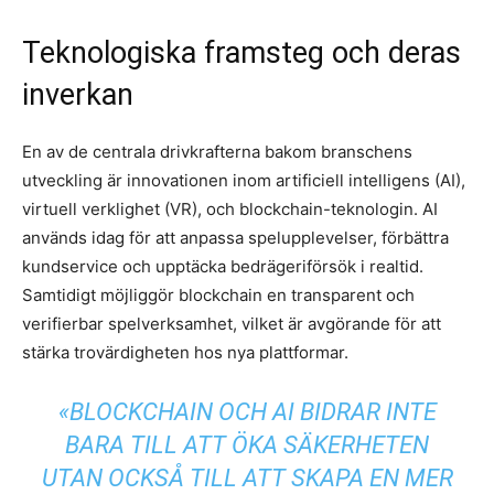
Teknologiska framsteg och deras
inverkan
En av de centrala drivkrafterna bakom branschens
utveckling är innovationen inom artificiell intelligens (AI),
virtuell verklighet (VR), och blockchain-teknologin. AI
används idag för att anpassa spelupplevelser, förbättra
kundservice och upptäcka bedrägeriförsök i realtid.
Samtidigt möjliggör blockchain en transparent och
verifierbar spelverksamhet, vilket är avgörande för att
stärka trovärdigheten hos nya plattformar.
«BLOCKCHAIN OCH AI BIDRAR INTE
BARA TILL ATT ÖKA SÄKERHETEN
UTAN OCKSÅ TILL ATT SKAPA EN MER