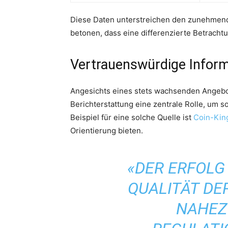
Diese Daten unterstreichen den zunehmend
betonen, dass eine differenzierte Betracht
Vertrauenswürdige Informa
Angesichts eines stets wachsenden Angebots
Berichterstattung eine zentrale Rolle, um 
Beispiel für eine solche Quelle ist
Coin-Kin
Orientierung bieten.
«DER ERFOLG
QUALITÄT DE
NAHEZ