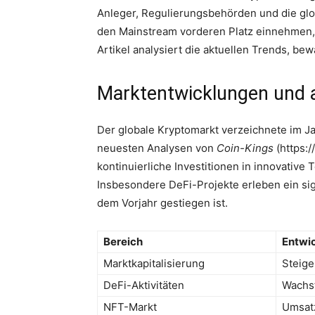
Anleger, Regulierungsbehörden und die glob
den Mainstream vorderen Platz einnehmen, 
Artikel analysiert die aktuellen Trends, be
Marktentwicklungen und a
Der globale Kryptomarkt verzeichnete im Jah
neuesten Analysen von
Coin-Kings
(https:/
kontinuierliche Investitionen in innovativ
Insbesondere DeFi-Projekte erleben ein sig
dem Vorjahr gestiegen ist.
Bereich
Entwi
Marktkapitalisierung
Steige
DeFi-Aktivitäten
Wachst
NFT-Markt
Umsat