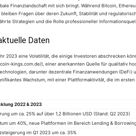
ale Finanzlandschaft mit sich bringt. Während Bitcoin, Ether
bleiben Fragen über deren Zukunft, Stabilität und regulator
währte Strategien und die Rolle professioneller Informationsqu
ktuelle Daten
r 2023 eine Volatilität, die einige Investoren abschrecken kön
/coin-kings.com.de/), einer anerkannten Quelle für qualitativ h
e Technologien, darunter dezentrale Finanzanwendungen (DeFi)
nifikantes Wachstum, mit einer Plattformaktivität, die im ers
cklung 2022 & 2023
rung um ca. 25% auf über 1,2 Billionen USD (Stand: Q2 2023)
um um 40%, neue Plattformen im Bereich Lending & Borrowin
zsteigerung im Q1 2023 um ca. 35%