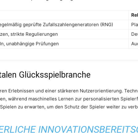
Re
egelmäßig geprüfte Zufallszahlengeneratoren (RNG)
Pl
zen, strikte Regulierungen
De
ln, unabhängige Prüfungen
Au
italen Glücksspielbranche
ren Erlebnissen und einer stärkeren Nutzerorientierung. Techn
en, während maschinelles Lernen zur personalisierten Spielerf
pielen zu erwarten, um den Schutz der Spieler weiter zu verb
IERLICHE INNOVATIONSBEREITS