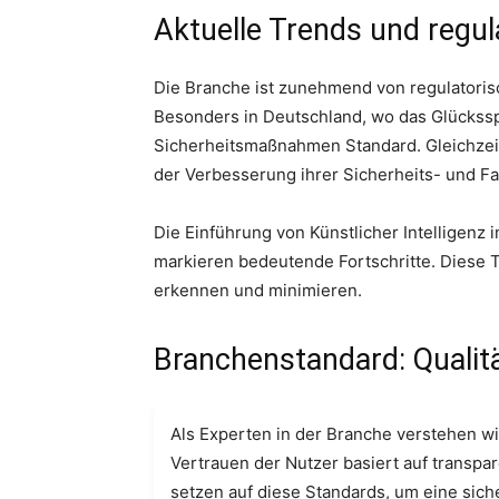
Aktuelle Trends und regu
Die Branche ist zunehmend von regulatorisc
Besonders in Deutschland, wo das Glückssp
Sicherheitsmaßnahmen Standard. Gleichzei
der Verbesserung ihrer Sicherheits- und Fa
Die Einführung von Künstlicher Intelligenz
markieren bedeutende Fortschritte. Diese 
erkennen und minimieren.
Branchenstandard: Qualit
Als Experten in der Branche verstehen wi
Vertrauen der Nutzer basiert auf transpa
setzen auf diese Standards, um eine sic