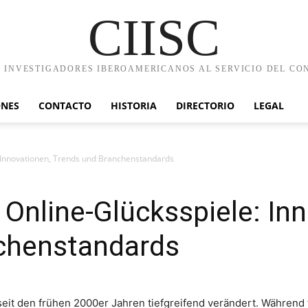
CIISC
E INVESTIGADORES IBEROAMERICANOS AL SERVICIO DEL CO
ONES
CONTACTO
HISTORIA
DIRECTORIO
LEGAL
nus to Win
Best Australian Pokies Free Bonus
Top 100 Safe Pokies
Sl
: Innovationen, Trends und Branchenstandards
oker Apps Real Money AU
Top Winning Pokies
 Online-Glücksspiele: In
chenstandards
 seit den frühen 2000er Jahren tiefgreifend verändert. Während