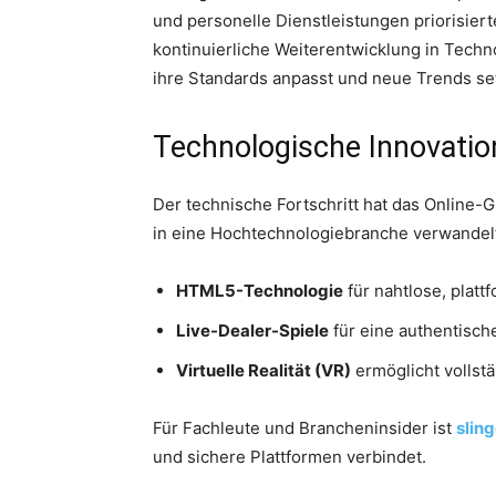
und personelle Dienstleistungen priorisiert
kontinuierliche Weiterentwicklung in Tech
ihre Standards anpasst und neue Trends set
Technologische Innovatio
Der technische Fortschritt hat das Online-
in eine Hochtechnologiebranche verwandelt.
HTML5-Technologie
für nahtlose, plat
Live-Dealer-Spiele
für eine authentisch
Virtuelle Realität (VR)
ermöglicht vollstä
Für Fachleute und Brancheninsider ist
slin
und sichere Plattformen verbindet.