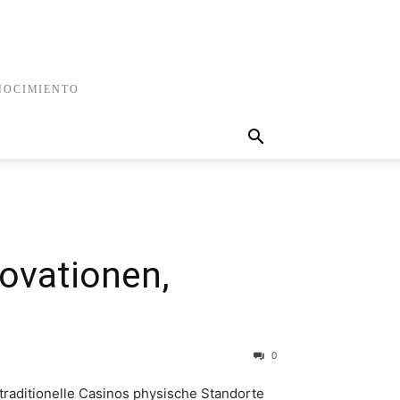
NOCIMIENTO
ot Machines Companies in Australia
Good Pokies in Australia 2024
novationen,
0
 traditionelle Casinos physische Standorte