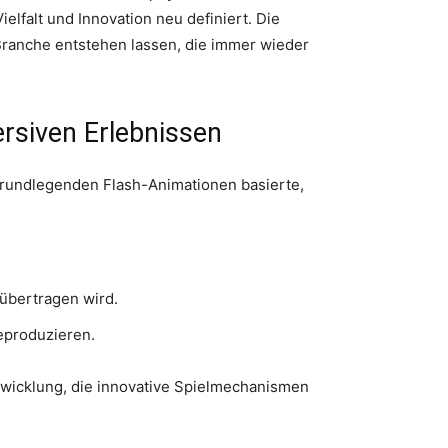
elfalt und Innovation neu definiert. Die
Branche entstehen lassen, die immer wieder
rsiven Erlebnissen
 grundlegenden Flash-Animationen basierte,
übertragen wird.
reproduzieren.
wicklung, die innovative Spielmechanismen