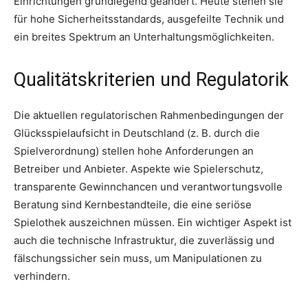
Einrichtungen grundlegend geändert. Heute stehen sie
für hohe Sicherheitsstandards, ausgefeilte Technik und
ein breites Spektrum an Unterhaltungsmöglichkeiten.
Qualitätskriterien und Regulatorik
Die aktuellen regulatorischen Rahmenbedingungen der
Glücksspielaufsicht in Deutschland (z. B. durch die
Spielverordnung) stellen hohe Anforderungen an
Betreiber und Anbieter. Aspekte wie Spielerschutz,
transparente Gewinnchancen und verantwortungsvolle
Beratung sind Kernbestandteile, die eine seriöse
Spielothek auszeichnen müssen. Ein wichtiger Aspekt ist
auch die technische Infrastruktur, die zuverlässig und
fälschungssicher sein muss, um Manipulationen zu
verhindern.