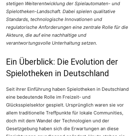
stetigen Weiterentwicklung der Spielautomaten- und
Spielotheken-Landschaft. Dabei spielen qualitative
Standards, technologische Innovationen und
regulatorische Anforderungen eine zentrale Rolle für die
Akteure, die auf eine nachhaltige und
verantwortungsvolle Unterhaltung setzen.
Ein Überblick: Die Evolution der
Spielotheken in Deutschland
Seit ihrer Einführung haben Spielotheken in Deutschland
eine bedeutende Rolle im Freizeit- und
Glücksspielsektor gespielt. Ursprünglich waren sie vor
allem traditionelle Treffpunkte für lokale Communities,
doch mit dem Wandel der Technologien und der
Gesetzgebung haben sich die Erwartungen an diese