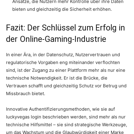
Ansätze, die Nutzern mehr Kontrolle über ihre Daten
bieten und gleichzeitig die Sicherheit erhöhen.
Fazit: Der Schlüssel zum Erfolg in
der Online-Gaming-Industrie
In einer Ära, in der Datenschutz, Nutzervertrauen und
regulatorische Vorgaben eng miteinander verflochten
sind, ist der Zugang zu einer Plattform mehr als nur eine
technische Notwendigkeit. Er ist die Brücke, die
Vertrauen schafft und gleichzeitig Schutz vor Betrug und
Missbrauch bietet.
Innovative Authentifizierungsmethoden, wie sie auf
luckyvegas login beschrieben werden, sind mehr als nur
technische Hilfsmittel – sie sind strategische Werkzeuge,
um das Wachstum und die Glaubwürdigkeit einer Marke