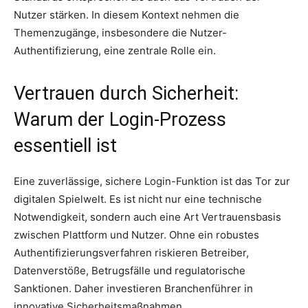
Nutzer stärken. In diesem Kontext nehmen die
Themenzugänge, insbesondere die Nutzer-
Authentifizierung, eine zentrale Rolle ein.
Vertrauen durch Sicherheit:
Warum der Login-Prozess
essentiell ist
Eine zuverlässige, sichere Login-Funktion ist das Tor zur
digitalen Spielwelt. Es ist nicht nur eine technische
Notwendigkeit, sondern auch eine Art Vertrauensbasis
zwischen Plattform und Nutzer. Ohne ein robustes
Authentifizierungsverfahren riskieren Betreiber,
Datenverstöße, Betrugsfälle und regulatorische
Sanktionen. Daher investieren Branchenführer in
innovative Sicherheitsmaßnahmen.