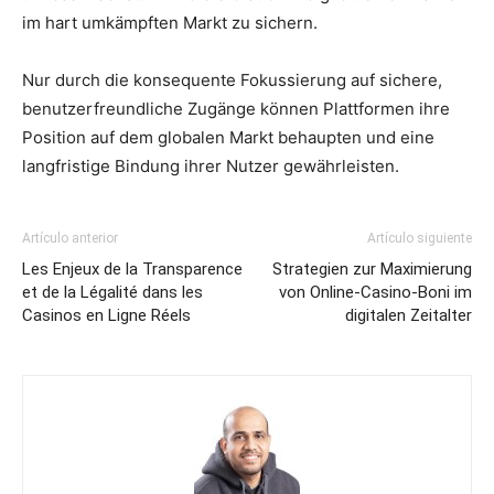
im hart umkämpften Markt zu sichern.
Nur durch die konsequente Fokussierung auf sichere,
benutzerfreundliche Zugänge können Plattformen ihre
Position auf dem globalen Markt behaupten und eine
langfristige Bindung ihrer Nutzer gewährleisten.
Artículo anterior
Artículo siguiente
Les Enjeux de la Transparence
Strategien zur Maximierung
et de la Légalité dans les
von Online-Casino-Boni im
Casinos en Ligne Réels
digitalen Zeitalter