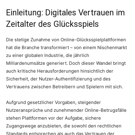
Einleitung: Digitales Vertrauen im
Zeitalter des Glücksspiels
Die stetige Zunahme von Online-Glücksspielplattformen
hat die Branche transformiert – von einem Nischenmarkt
zu einer globalen Industrie, die jährlich
Milliardenumsätze generiert. Doch dieser Wandel bringt
auch kritische Herausforderungen hinsichtlich der
Sicherheit, der Nutzer-Authentifizierung und des
Vertrauens zwischen Betreibern und Spielern mit sich.
Aufgrund gesetzlicher Vorgaben, steigender
Nutzeransprüche und zunehmender Online-Betrugsfälle
stehen Plattformen vor der Aufgabe, sichere
Zugangswege anzubieten, die sowohl den rechtlichen
Standards entsprechen als auch das Vertrauen der