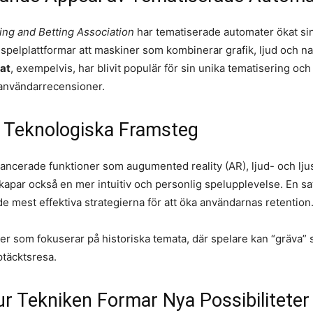
ng and Betting Association
har tematiserade automater ökat s
pelplattformar att maskiner som kombinerar grafik, ljud och narr
at
, exempelvis, har blivit populär för sin unika tematisering och
användarrecensioner.
h Teknologiska Framsteg
cerade funktioner som augumented reality (AR), ljud- och ljus
skapar också en mer intuitiv och personlig spelupplevelse. En sa
 de mest effektiva strategierna för att öka användarnas retention
r som fokuserar på historiska temata, där spelare kan “gräva” s
ptäcktsresa.
r Tekniken Formar Nya Possibiliteter