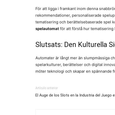
För att ligga i framkant inom denna snabbrö
rekommendationer, personaliserade speluppl
tematisering och berättelsebaserade spel k
spelautomat
för att förstå hur tematisering 
Slutsats: Den Kulturella 
Automater är långt mer än slumpmässiga chan
spelarkulturer, berättelser och digital inn
möter teknologi och skapar en spännande fra
Artículo anterior
El Auge de los Slots en la Industria del Juego 