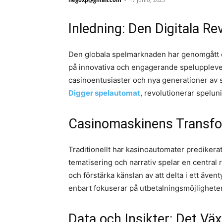
Inledning: Den Digitala Re
Den globala spelmarknaden har genomgått e
på innovativa och engagerande spelupplevels
casinoentusiaster och nya generationer av s
Digger spelautomat
, revolutionerar spelun
Casinomaskinens Transfor
Traditionellt har kasinoautomater predikerat
tematisering och narrativ spelar en central r
och förstärka känslan av att delta i ett äve
enbart fokuserar på utbetalningsmöjligheter
Data och Insikter: Det V