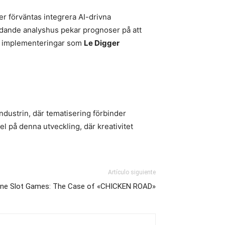
er förväntas integrera AI-drivna
edande analyshus pekar prognoser på att
ra implementeringar som
Le Digger
dustrin, där tematisering förbinder
l på denna utveckling, där kreativitet
Artículo siguiente
nline Slot Games: The Case of «CHICKEN ROAD»