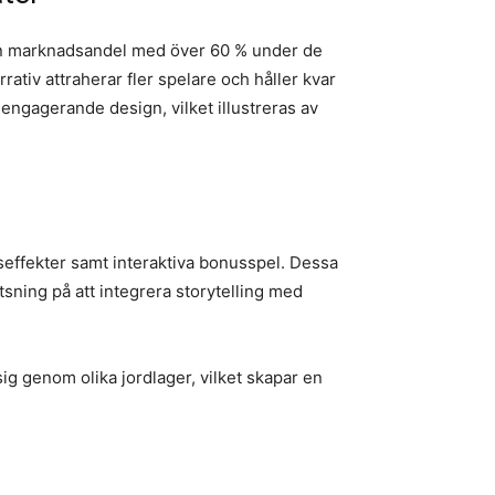
in marknadsandel med över 60 % under de
ativ attraherar fler spelare och håller kvar
 engagerande design, vilket illustreras av
effekter samt interaktiva bonusspel. Dessa
tsning på att integrera storytelling med
.
ig genom olika jordlager, vilket skapar en