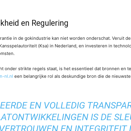
jkheid en Regulering
antie in de gokindustrie kan niet worden onderschat. Veruit 
nsspelautoriteit (Ksa) in Nederland, en investeren in technol
komsten.
ht onder strikte regels staat, is het essentieel dat bronnen en
n-nl.nl
een belangrijke rol als deskundige bron die de nieuwste 
CEERDE EN VOLLEDIG TRANSPA
ATONTWIKKELINGEN IS DE SLE
ERTROUWEN EN INTEGRITEIT I