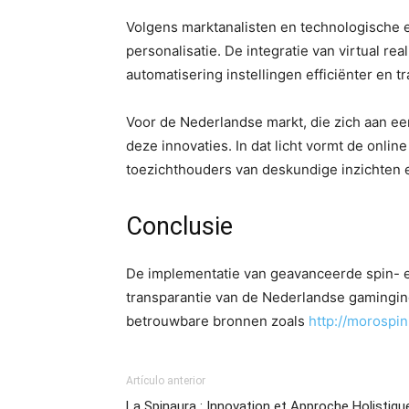
Volgens marktanalisten en technologische 
personalisatie. De integratie van virtual r
automatisering instellingen efficiënter en t
Voor de Nederlandse markt, die zich aan ee
deze innovaties. In dat licht vormt de onlin
toezichthouders van deskundige inzichten 
Conclusie
De implementatie van geavanceerde spin- e
transparantie van de Nederlandse gamingin
betrouwbare bronnen zoals
http://morospin
Artículo anterior
La Spinaura : Innovation et Approche Holistiqu