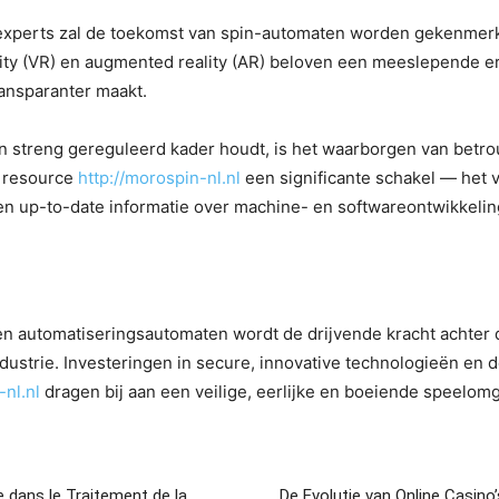
experts zal de toekomst van spin-automaten worden gekenmerk
eality (VR) en augmented reality (AR) beloven een meeslepende er
ransparanter maakt.
n streng gereguleerd kader houdt, is het waarborgen van betro
e resource
http://morospin-nl.nl
een significante schakel — het v
en up-to-date informatie over machine- en softwareontwikkelin
n automatiseringsautomaten wordt de drijvende kracht achter d
dustrie. Investeringen in secure, innovative technologieën e
-nl.nl
dragen bij aan een veilige, eerlijke en boeiende speelomg
e dans le Traitement de la
De Evolutie van Online Casino’