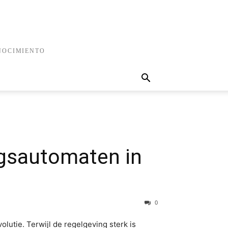
NOCIMIENTO
ot Machines Companies in Australia
Good Pokies in Australia 2024
gsautomaten in
0
utie. Terwijl de regelgeving sterk is