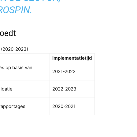
ROSPIN.
loedt
 (2020-2023)
Implementatietijd
s op basis van
2021-2022
idatie
2022-2023
 rapportages
2020-2021