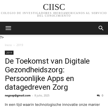
CIISC
COLEGIO DE INVESTIGADORES IBEROAMERICANOS AL SERVICIO
DEL CONOCIMIENTO
?>
Inicio
2019
Best AU Poker Sites
Old Casino in Australia
Tax-Free Pokies with
Bonus to Win
Best Australian Pokies Free Bonus
Top 100 Safe
2019
Pokies
Slot Machines Companies in Australia
Good Pokies in
De Toekomst van Digitale
Australia 2024
Online Casino Free Signup Bonus No Deposit
Required AU
Online Poker Apps Real Money AU
Top Winning Pokies
Gezondheidszorg:
Persoonlijke Apps en
datagedreven Zorg
negoxp@gmail.com
-
8 julio, 2025
0
In een tijd waarin technologische innovatie onze manier