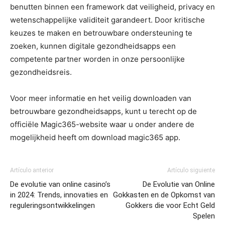
benutten binnen een framework dat veiligheid, privacy en
wetenschappelijke validiteit garandeert. Door kritische
keuzes te maken en betrouwbare ondersteuning te
zoeken, kunnen digitale gezondheidsapps een
competente partner worden in onze persoonlijke
gezondheidsreis.
Voor meer informatie en het veilig downloaden van
betrouwbare gezondheidsapps, kunt u terecht op de
officiële Magic365-website waar u onder andere de
mogelijkheid heeft om download magic365 app.
Artículo anterior
Artículo siguiente
De evolutie van online casino’s
De Evolutie van Online
in 2024: Trends, innovaties en
Gokkasten en de Opkomst van
reguleringsontwikkelingen
Gokkers die voor Echt Geld
Spelen