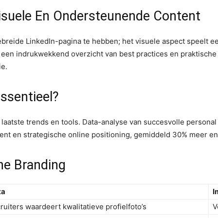
Visuele En Ondersteunende Content
breide LinkedIn-pagina te hebben; het visuele aspect speelt een
een indrukwekkend overzicht van best practices en praktische 
ie.
ssentieel?
e laatste trends en tools. Data-analyse van succesvolle person
ntent en strategische online positioning, gemiddeld 30% meer 
ine Branding
ta
I
uiters waardeert kwalitatieve profielfoto’s
V