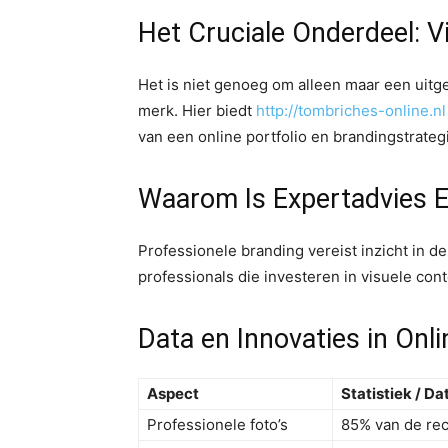
Het Cruciale Onderdeel: 
Het is niet genoeg om alleen maar een uitge
merk. Hier biedt
http://tombriches-online.nl
van een online portfolio en brandingstrateg
Waarom Is Expertadvies E
Professionele branding vereist inzicht in d
professionals die investeren in visuele co
Data en Innovaties in Onl
Aspect
Statistiek / Da
Professionele foto’s
85% van de recr