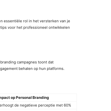
 essentiële rol in het versterken van je
tips voor het professioneel ontwikkelen
al branding campagnes toont dat
engagement behalen op hun platforms.
mpact op Personal Branding
erhoogt de negatieve perceptie met 60%