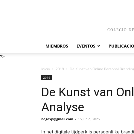
COLEGIO D
MIEMBROS
EVENTOS
PUBLICACI
?>
Best AU Poker Sites
Old Casino in Australia
Tax-Free Pokies with Bo
Inicio
2019
De Kunst van Online Personal Brandin
Online Casino Free Signup Bonus No Deposit Required AU
Online P
2019
De Kunst van Onl
Analyse
negoxp@gmail.com
-
15 junio, 2025
In het digitale tijdperk is persoonlijke bra