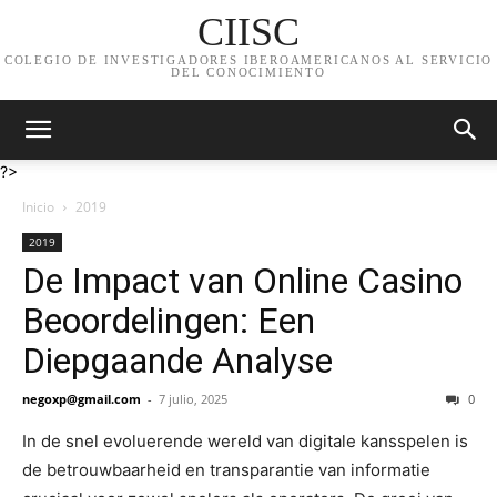
CIISC
COLEGIO DE INVESTIGADORES IBEROAMERICANOS AL SERVICIO
DEL CONOCIMIENTO
?>
Inicio
2019
Best AU Poker Sites
Old Casino in Australia
Tax-Free Pokies with
Bonus to Win
Best Australian Pokies Free Bonus
Top 100 Safe
2019
Pokies
Slot Machines Companies in Australia
Good Pokies in
De Impact van Online Casino
Australia 2024
Online Casino Free Signup Bonus No Deposit
Required AU
Online Poker Apps Real Money AU
Top Winning Pokies
Beoordelingen: Een
Diepgaande Analyse
negoxp@gmail.com
-
7 julio, 2025
0
In de snel evoluerende wereld van digitale kansspelen is
de betrouwbaarheid en transparantie van informatie