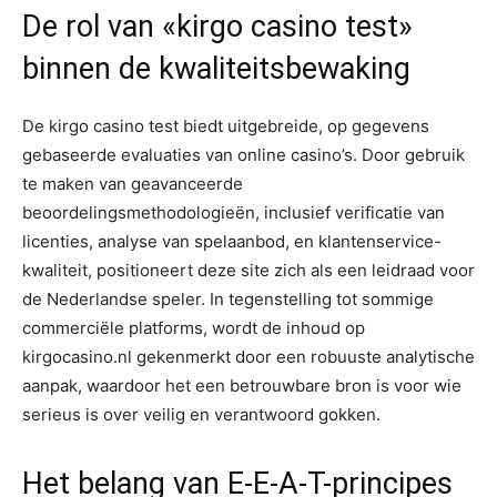
De rol van «kirgo casino test»
binnen de kwaliteitsbewaking
De kirgo casino test biedt uitgebreide, op gegevens
gebaseerde evaluaties van online casino’s. Door gebruik
te maken van geavanceerde
beoordelingsmethodologieën, inclusief verificatie van
licenties, analyse van spelaanbod, en klantenservice-
kwaliteit, positioneert deze site zich als een leidraad voor
de Nederlandse speler. In tegenstelling tot sommige
commerciële platforms, wordt de inhoud op
kirgocasino.nl gekenmerkt door een robuuste analytische
aanpak, waardoor het een betrouwbare bron is voor wie
serieus is over veilig en verantwoord gokken.
Het belang van E-E-A-T-principes