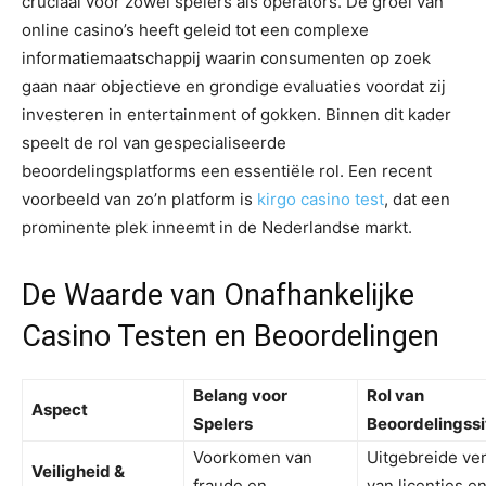
cruciaal voor zowel spelers als operators. De groei van
online casino’s heeft geleid tot een complexe
informatiemaatschappij waarin consumenten op zoek
gaan naar objectieve en grondige evaluaties voordat zij
investeren in entertainment of gokken. Binnen dit kader
speelt de rol van gespecialiseerde
beoordelingsplatforms een essentiële rol. Een recent
voorbeeld van zo’n platform is
kirgo casino test
, dat een
prominente plek inneemt in de Nederlandse markt.
De Waarde van Onafhankelijke
Casino Testen en Beoordelingen
Belang voor
Rol van
Aspect
Spelers
Beoordelingssi
Voorkomen van
Uitgebreide veri
Veiligheid &
fraude en
van licenties e