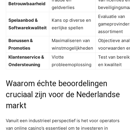
Betrouwbaarheid
geldverlies
beveiligingsma
Evaluatie van
Spelaanbod &
Kans op diverse en
gameprovinder
Softwarekwaliteit
eerlijke spellen
assortiment
Bonussen &
Maximaliseren van
Objectieve ana
Promoties
winstmogelijkheden
voorwaarden e
Klantenservice &
Vlotte
Test van berei
Ondersteuning
probleemoplossing
en kwaliteit
Waarom échte beoordelingen
cruciaal zijn voor de Nederlandse
markt
Vanuit een industrieel perspectief is het voor operators
van online casino’s essentieel om te investeren in