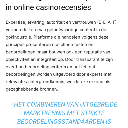
in online casinorecensies
Expertise, ervaring, autoriteit en vertrouwen (E-E-A-T)
vormen de kern van geloofwaardige content in de
gokindustrie. Platforms die handelen volgens deze
principes presenteren niet alleen testen en
beoordelingen, maar bouwen ook een reputatie van
objectiviteit en integriteit op. Door transparant te zijn
over hun beoordelingscriteria en het feit dat
beoordelingen worden uitgevoerd door experts met
relevante achtergrondkennis, worden ze erkend als
gezaghebbende bronnen.
«HET COMBINEREN VAN UITGEBREIDE
MARKTKENNIS MET STRIKTE
BEOORDELINGSSTANDAARDEN IS