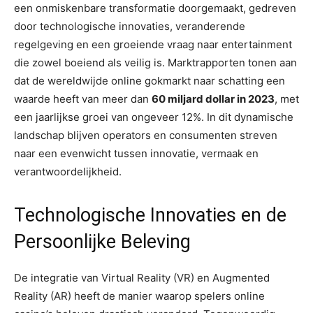
een onmiskenbare transformatie doorgemaakt, gedreven
door technologische innovaties, veranderende
regelgeving en een groeiende vraag naar entertainment
die zowel boeiend als veilig is. Marktrapporten tonen aan
dat de wereldwijde online gokmarkt naar schatting een
waarde heeft van meer dan
60 miljard dollar in 2023
, met
een jaarlijkse groei van ongeveer 12%. In dit dynamische
landschap blijven operators en consumenten streven
naar een evenwicht tussen innovatie, vermaak en
verantwoordelijkheid.
Technologische Innovaties en de
Persoonlijke Beleving
De integratie van Virtual Reality (VR) en Augmented
Reality (AR) heeft de manier waarop spelers online