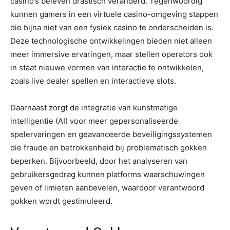
casino’s beleven drastisch veranderd. Tegenwoordig
kunnen gamers in een virtuele casino-omgeving stappen
die bijna niet van een fysiek casino te onderscheiden is.
Deze technologische ontwikkelingen bieden niet alleen
meer immersive ervaringen, maar stellen operators ook
in staat nieuwe vormen van interactie te ontwikkelen,
zoals live dealer spellen en interactieve slots.
Daarnaast zorgt de integratie van kunstmatige
intelligentie (AI) voor meer gepersonaliseerde
spelervaringen en geavanceerde beveiligingssystemen
die fraude en betrokkenheid bij problematisch gokken
beperken. Bijvoorbeeld, door het analyseren van
gebruikersgedrag kunnen platforms waarschuwingen
geven of limieten aanbevelen, waardoor verantwoord
gokken wordt gestimuleerd.