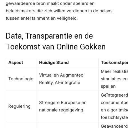
gewaardeerde bron maakt onder spelers en
beleidsmakers die zich willen verdiepen in de balans
tussen entertainment en veiligheid.
Data, Transparantie en de
Toekomst van Online Gokken
Aspect
Huidige Stand
Toekomstper
Meer realisti
Virtual en Augmented
Technologie
simulaties en
Reality, AI-integratie
spellen
Geïntegreer
Strengere Europese en
consumentbe
Regulering
nationale regelgeving
en algoritmi
toezichtsyst
Geavanceerd