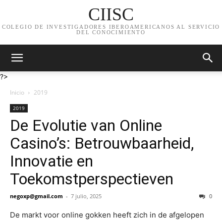
CIISC
COLEGIO DE INVESTIGADORES IBEROAMERICANOS AL SERVICIO
DEL CONOCIMIENTO
?>
Inicio
2019
Best AU Poker Sites
Old Casino in Australia
Tax-Free Pokies with
Bonus to Win
Best Australian Pokies Free Bonus
Top 100 Safe
2019
Pokies
Slot Machines Companies in Australia
Good Pokies in
De Evolutie van Online
Australia 2024
Online Casino Free Signup Bonus No Deposit
Required AU
Online Poker Apps Real Money AU
Top Winning Pokies
Casino’s: Betrouwbaarheid,
Innovatie en
Toekomstperspectieven
negoxp@gmail.com
-
7 julio, 2025
0
De markt voor online gokken heeft zich in de afgelopen