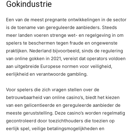
Gokindustrie
Een van de meest pregnante ontwikkelingen in de sector
is de toename van gereguleerde aanbieders. Steeds
meer landen voeren strenge wet- en regelgeving in om
spelers te beschermen tegen fraude en ongewenste
praktijken. Nederland bijvoorbeeld, sinds de regulering
van online gokken in 2021, vereist dat operators voldoen
aan uitgebreide Europese normen voor veiligheid,
eerlijkheid en verantwoorde gambling.
Voor spelers die zich vragen stellen over de
betrouwbaarheid van online casino’s, biedt het kiezen
van een gelicentieerde en gereguleerde aanbieder de
meeste geruststelling. Deze casino’s worden regelmatig
gecontroleerd door toezichthouders die toezien op
eerlijk spel, veilige betalingsmogelijkheden en