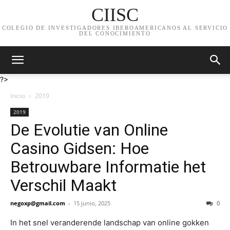
CIISC
COLEGIO DE INVESTIGADORES IBEROAMERICANOS AL SERVICIO
DEL CONOCIMIENTO
?>
Inicio
2019
Best AU Poker Sites
Old Casino in Australia
Tax-Free Pokies with
Bonus to Win
Best Australian Pokies Free Bonus
Top 100 Safe
2019
Pokies
Slot Machines Companies in Australia
Good Pokies in
De Evolutie van Online
Australia 2024
Online Casino Free Signup Bonus No Deposit
Required AU
Online Poker Apps Real Money AU
Top Winning Pokies
Casino Gidsen: Hoe
Betrouwbare Informatie het
Verschil Maakt
negoxp@gmail.com
-
15 junio, 2025
0
In het snel veranderende landschap van online gokken