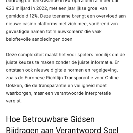
bedroeg de marktwaarde in Europa alleen al meer dan
€23 miljard in 2022, met een jaarlijkse groei van
gemiddeld 12%. Deze toename brengt een overvloed aan
nieuwe casino platforms met zich mee, variërend van
gevestigde namen tot ‘nieuwkomers’ die vaak
beloftevolle aanbiedingen doen.
Deze complexiteit maakt het voor spelers moeilijk om de
juiste keuzes te maken zonder de juiste informatie. Er
ontstaan ook nieuwe digitale normen en regelgeving,
zoals de Europese Richtlijn Transparantie voor Online
Gokken, die de transparantie en veiligheid moet
waarborgen, maar een verantwoorde interpretatie
vereist.
Hoe Betrouwbare Gidsen
Bijdragen aan Verantwoord Spel