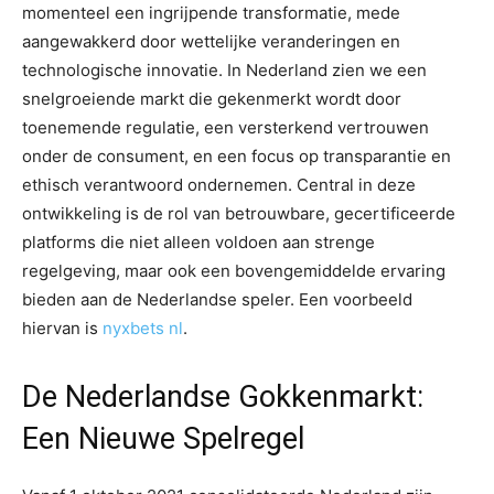
momenteel een ingrijpende transformatie, mede
aangewakkerd door wettelijke veranderingen en
technologische innovatie. In Nederland zien we een
snelgroeiende markt die gekenmerkt wordt door
toenemende regulatie, een versterkend vertrouwen
onder de consument, en een focus op transparantie en
ethisch verantwoord ondernemen. Central in deze
ontwikkeling is de rol van betrouwbare, gecertificeerde
platforms die niet alleen voldoen aan strenge
regelgeving, maar ook een bovengemiddelde ervaring
bieden aan de Nederlandse speler. Een voorbeeld
hiervan is
nyxbets nl
.
De Nederlandse Gokkenmarkt:
Een Nieuwe Spelregel