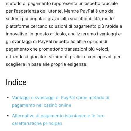
metodo di pagamento rappresenta un aspetto cruciale
per l’esperienza dell’utente. Mentre PayPal è uno dei
sistemi più popolari grazie alla sua affidabilità, molte
piattaforme cercano soluzioni di pagamento più rapide e
innovative. In questo articolo, analizzeremo i vantaggi e
gli svantaggi di PayPal rispetto ad altre opzioni di
pagamento che promettono transazioni più veloci,
offrendo ai giocatori strumenti pratici e consapevoli per
scegliere in base alle proprie esigenze.
Indice
Vantaggi e svantaggi di PayPal come metodo di
pagamento nei casinò online
Alternative di pagamento istantaneo e le loro
caratteristiche principali