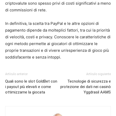
criptovalute sono spesso privi di costi significativi a meno
di commissioni di rete.
In definitiva, la scelta tra PayPal e le altre opzioni di
pagamento dipende da molteplici fattori, tra cui la priorità
di velocità, costi e privacy. Conoscere le caratteristiche di
ogni metodo permette ai giocatori di ottimizzare le
proprie transazioni e di vivere un’esperienza di gioco più
soddisfacente e senza intoppi.
Artículo anterior
Artículo siguiente
Quali sono le slot GoldBet con
Tecnologie di sicurezza e
i payout più elevati e come
protezione dei dati nei casinò
ottimizzarne la giocata
Yggdrasil AAMS