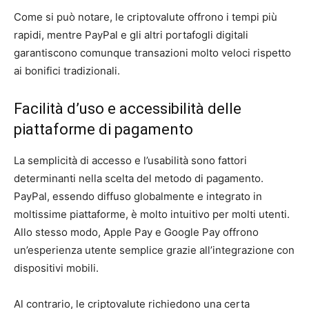
Come si può notare, le criptovalute offrono i tempi più
rapidi, mentre PayPal e gli altri portafogli digitali
garantiscono comunque transazioni molto veloci rispetto
ai bonifici tradizionali.
Facilità d’uso e accessibilità delle
piattaforme di pagamento
La semplicità di accesso e l’usabilità sono fattori
determinanti nella scelta del metodo di pagamento.
PayPal, essendo diffuso globalmente e integrato in
moltissime piattaforme, è molto intuitivo per molti utenti.
Allo stesso modo, Apple Pay e Google Pay offrono
un’esperienza utente semplice grazie all’integrazione con
dispositivi mobili.
Al contrario, le criptovalute richiedono una certa