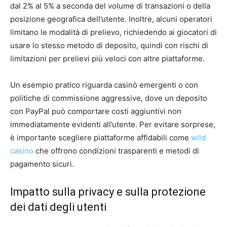
dal 2% al 5% a seconda del volume di transazioni o della
posizione geografica dell’utente. Inoltre, alcuni operatori
limitano le modalità di prelievo, richiedendo ai giocatori di
usare lo stesso metodo di deposito, quindi con rischi di
limitazioni per prelievi più veloci con altre piattaforme.
Un esempio pratico riguarda casinò emergenti o con
politiche di commissione aggressive, dove un deposito
con PayPal può comportare costi aggiuntivi non
immediatamente evidenti all’utente. Per evitare sorprese,
è importante scegliere piattaforme affidabili come
wild
casino
che offrono condizioni trasparenti e metodi di
pagamento sicuri.
Impatto sulla privacy e sulla protezione
dei dati degli utenti