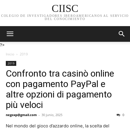
CIISC
COLEGIO DE INVESTIGADORES IBEROAMERICANOS AL SERVICIO
DEL CONOCIMIENTO
?>
Inicio
2019
Best AU Poker Sites
Old Casino in Australia
Tax-Free Pokies with
Bonus to Win
Best Australian Pokies Free Bonus
Top 100 Safe
2019
Pokies
Slot Machines Companies in Australia
Good Pokies in
Confronto tra casinò online
Australia 2024
Online Casino Free Signup Bonus No Deposit
Required AU
Online Poker Apps Real Money AU
Top Winning Pokies
con pagamento PayPal e
altre opzioni di pagamento
più veloci
negoxp@gmail.com
-
30 junio, 2025
0
Nel mondo del gioco d’azzardo online, la scelta del