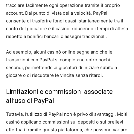
tracciare facilmente ogni operazione tramite il proprio
account. Dal punto di vista della velocità, PayPal
consente di trasferire fondi quasi istantaneamente tra il
conto del giocatore e il casinò, riducendo i tempi di attesa
rispetto a bonifici bancari o assegni tradizionali.
Ad esempio, alcuni casinò online segnalano che le
transazioni con PayPal si completano entro pochi
secondi, permettendo ai giocatori di iniziare subito a
giocare o di riscuotere le vincite senza ritardi.
Limitazioni e commissioni associate
all’uso di PayPal
Tuttavia, l’utilizzo di PayPal non è privo di svantaggi. Molti
casinò applicano commissioni sui depositi o sui prelievi
effettuati tramite questa piattaforma, che possono variare