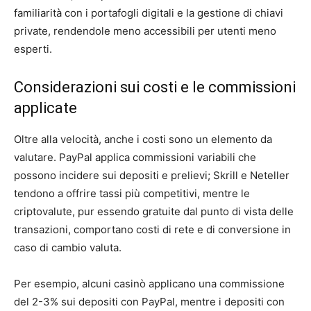
familiarità con i portafogli digitali e la gestione di chiavi
private, rendendole meno accessibili per utenti meno
esperti.
Considerazioni sui costi e le commissioni
applicate
Oltre alla velocità, anche i costi sono un elemento da
valutare. PayPal applica commissioni variabili che
possono incidere sui depositi e prelievi; Skrill e Neteller
tendono a offrire tassi più competitivi, mentre le
criptovalute, pur essendo gratuite dal punto di vista delle
transazioni, comportano costi di rete e di conversione in
caso di cambio valuta.
Per esempio, alcuni casinò applicano una commissione
del 2-3% sui depositi con PayPal, mentre i depositi con