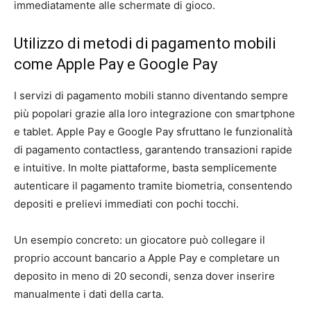
immediatamente alle schermate di gioco.
Utilizzo di metodi di pagamento mobili
come Apple Pay e Google Pay
I servizi di pagamento mobili stanno diventando sempre
più popolari grazie alla loro integrazione con smartphone
e tablet. Apple Pay e Google Pay sfruttano le funzionalità
di pagamento contactless, garantendo transazioni rapide
e intuitive. In molte piattaforme, basta semplicemente
autenticare il pagamento tramite biometria, consentendo
depositi e prelievi immediati con pochi tocchi.
Un esempio concreto: un giocatore può collegare il
proprio account bancario a Apple Pay e completare un
deposito in meno di 20 secondi, senza dover inserire
manualmente i dati della carta.