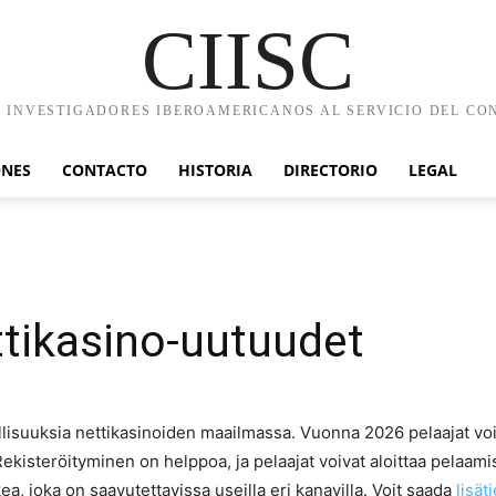
CIISC
E INVESTIGADORES IBEROAMERICANOS AL SERVICIO DEL CO
ONES
CONTACTO
HISTORIA
DIRECTORIO
LEGAL
nus to Win
Best Australian Pokies Free Bonus
Top 100 Safe Pokies
Sl
oker Apps Real Money AU
Top Winning Pokies
tikasino-uutuudet
lisuuksia nettikasinoiden maailmassa. Vuonna 2026 pelaajat voiva
 Rekisteröityminen on helppoa, ja pelaajat voivat aloittaa pelaam
a, joka on saavutettavissa useilla eri kanavilla. Voit saada
lisät