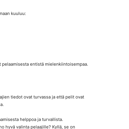
oimaan kuuluu:
ät pelaamisesta entistä mielenkiintoisempaa.
jien tiedot ovat turvassa ja että pelit ovat
a.
amisesta helppoa ja turvallista.
hyvä valinta pelaajille? Kyllä, se on