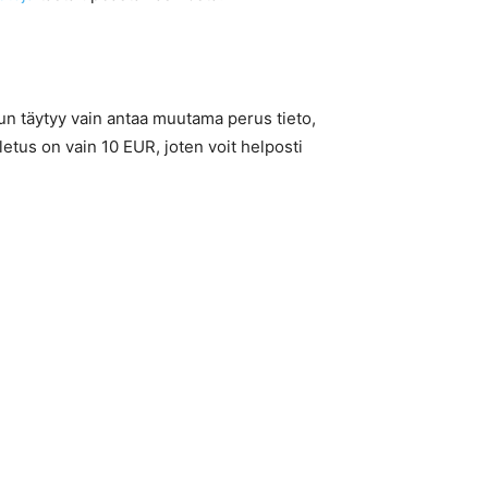
un täytyy vain antaa muutama perus tieto,
lletus on vain 10 EUR, joten voit helposti