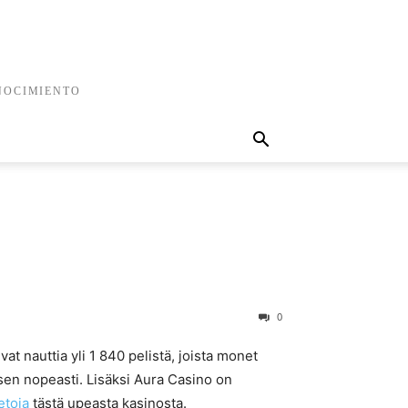
NOCIMIENTO
ot Machines Companies in Australia
Good Pokies in Australia 2024
0
t nauttia yli 1 840 pelistä, joista monet
isen nopeasti. Lisäksi Aura Casino on
ietoja
tästä upeasta kasinosta.