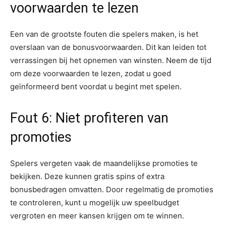
voorwaarden te lezen
Een van de grootste fouten die spelers maken, is het
overslaan van de bonusvoorwaarden. Dit kan leiden tot
verrassingen bij het opnemen van winsten. Neem de tijd
om deze voorwaarden te lezen, zodat u goed
geïnformeerd bent voordat u begint met spelen.
Fout 6: Niet profiteren van
promoties
Spelers vergeten vaak de maandelijkse promoties te
bekijken. Deze kunnen gratis spins of extra
bonusbedragen omvatten. Door regelmatig de promoties
te controleren, kunt u mogelijk uw speelbudget
vergroten en meer kansen krijgen om te winnen.