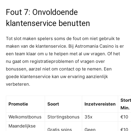
Fout 7: Onvoldoende
klantenservice benutten
Tot slot maken spelers soms de fout om niet gebruik te
maken van de klantenservice. Bij Astromania Casino is er
een team klaar om u te helpen met al uw vragen. Of het
nu gaat om registratieproblemen of vragen over
bonussen, aarzel niet om contact op te nemen. Een
goede klantenservice kan uw ervaring aanzienlijk
verbeteren.
Stor
Promotie
Soort
Inzetvereisten
Min.
Welkomstbonus
Stortingsbonus
35x
€10
Maandelijkse
Gratis spins
Geen
€10