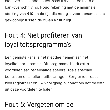
biedt verschillende opties zoals iDEAL, creditcard en
bankoverschrijving. Houd rekening met de minimale
storting van
€10
en de tijd die nodig is voor opnames, die
gewoonlijk tussen de
23 en 47 uur
ligt.
Fout 4: Niet profiteren van
loyaliteitsprogramma’s
Een gemiste kans is het niet deelnemen aan het
loyaliteitsprogramma. Dit programma biedt extra
voordelen aan regelmatige spelers, zoals speciale
bonussen en snellere uitbetalingen. Zorg ervoor dat u
zich registreert en uw voortgang bijhoudt om het meeste
uit deze voordelen te halen.
Fout 5: Vergeten om de