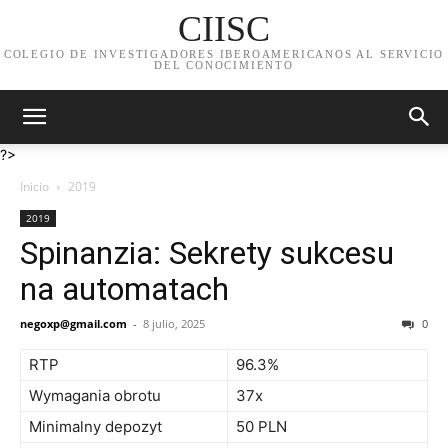
CIISC
COLEGIO DE INVESTIGADORES IBEROAMERICANOS AL SERVICIO
DEL CONOCIMIENTO
?>
Inicio
2019
Best AU Poker Sites
Old Casino in Australia
Tax-Free Pokies with
Bonus to Win
Best Australian Pokies Free Bonus
Top 100 Safe
2019
Pokies
Slot Machines Companies in Australia
Good Pokies in
Spinanzia
: Sekrety sukcesu
Australia 2024
Online Casino Free Signup Bonus No Deposit
Required AU
Online Poker Apps Real Money AU
Top Winning Pokies
na automatach
negoxp@gmail.com
-
8 julio, 2025
0
RTP
96.3%
Wymagania obrotu
37x
Minimalny depozyt
50 PLN