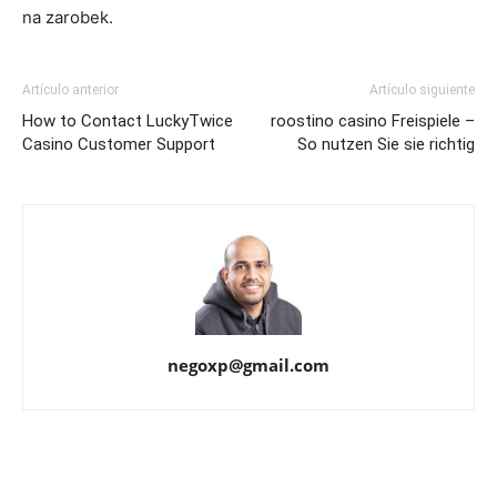
na zarobek.
Artículo anterior
Artículo siguiente
How to Contact LuckyTwice
roostino casino Freispiele –
Casino Customer Support
So nutzen Sie sie richtig
negoxp@gmail.com