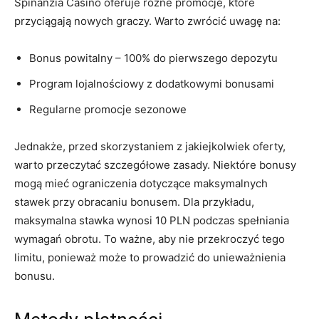
Spinanzia Casino oferuje różne promocje, które
przyciągają nowych graczy. Warto zwrócić uwagę na:
Bonus powitalny – 100% do pierwszego depozytu
Program lojalnościowy z dodatkowymi bonusami
Regularne promocje sezonowe
Jednakże, przed skorzystaniem z jakiejkolwiek oferty,
warto przeczytać szczegółowe zasady. Niektóre bonusy
mogą mieć ograniczenia dotyczące maksymalnych
stawek przy obracaniu bonusem. Dla przykładu,
maksymalna stawka wynosi 10 PLN podczas spełniania
wymagań obrotu. To ważne, aby nie przekroczyć tego
limitu, ponieważ może to prowadzić do unieważnienia
bonusu.