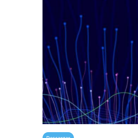
Descargar