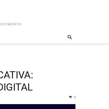
NOCIMIENTO
ot Machines Companies in Australia
Good Pokies in Australia 2024
CATIVA:
DIGITAL
0